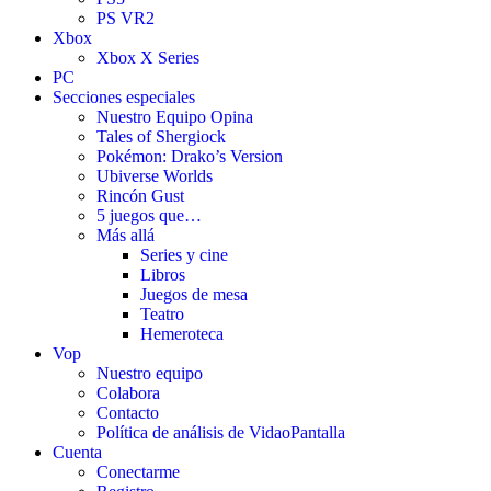
PS VR2
Xbox
Xbox X Series
PC
Secciones especiales
Nuestro Equipo Opina
Tales of Shergiock
Pokémon: Drako’s Version
Ubiverse Worlds
Rincón Gust
5 juegos que…
Más allá
Series y cine
Libros
Juegos de mesa
Teatro
Hemeroteca
Vop
Nuestro equipo
Colabora
Contacto
Política de análisis de VidaoPantalla
Cuenta
Conectarme