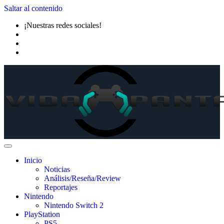
Saltar al contenido
¡Nuestras redes sociales!
Inicio
Noticias
Análisis/Reseña/Review
Reportajes
Nintendo
Nintendo Switch 2
PlayStation
PS5