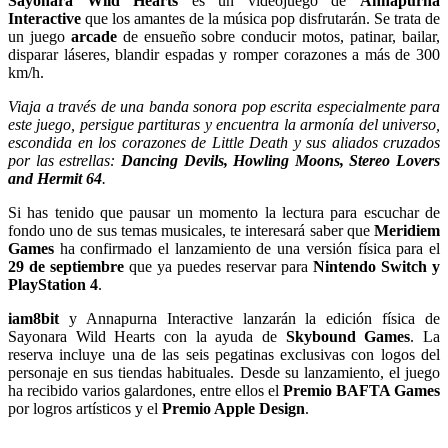
Sayonara Wild Hearts
es un videojuego de
Annapurna
Interactive
que los amantes de la música pop disfrutarán. Se trata de
un juego
arcade
de ensueño sobre conducir motos, patinar, bailar,
disparar láseres, blandir espadas y romper corazones a más de 300
km/h.
Viaja a través de una banda sonora pop escrita especialmente para
este juego, persigue partituras y encuentra la armonía del universo,
escondida en los corazones de Little Death y sus aliados cruzados
por las estrellas:
Dancing Devils, Howling Moons, Stereo Lovers
and Hermit 64
.
Si has tenido que pausar un momento la lectura para escuchar de
fondo uno de sus temas musicales, te interesará saber que
Meridiem
Games
ha confirmado el lanzamiento de una versión física para el
29 de septiembre
que ya puedes reservar para
Nintendo Switch y
PlayStation 4
.
iam8bit
y Annapurna Interactive lanzarán la edición física de
Sayonara Wild Hearts con la ayuda de
Skybound Games
. La
reserva incluye una de las seis pegatinas exclusivas con logos del
personaje en sus tiendas habituales. Desde su lanzamiento, el juego
ha recibido varios galardones, entre ellos el
Premio BAFTA Games
por logros artísticos y el
Premio Apple Design
.