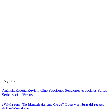
TV y Cine
Análisis/Reseña/Review
Cine
Secciones
Secciones especiales
Series
Series y cine
Versus
¿Vale la pena ‘The Mandalorian and Grogu’? Luces y sombras del regreso
de Star Wars al cine