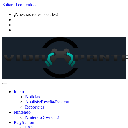
Saltar al contenido
¡Nuestras redes sociales!
Inicio
Noticias
Análisis/Reseña/Review
Reportajes
Nintendo
Nintendo Switch 2
PlayStation
PS5