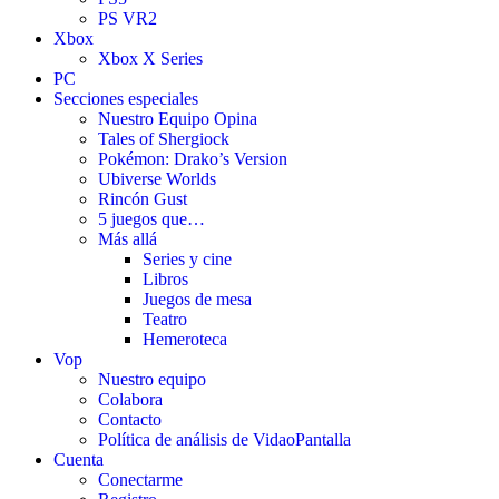
PS VR2
Xbox
Xbox X Series
PC
Secciones especiales
Nuestro Equipo Opina
Tales of Shergiock
Pokémon: Drako’s Version
Ubiverse Worlds
Rincón Gust
5 juegos que…
Más allá
Series y cine
Libros
Juegos de mesa
Teatro
Hemeroteca
Vop
Nuestro equipo
Colabora
Contacto
Política de análisis de VidaoPantalla
Cuenta
Conectarme