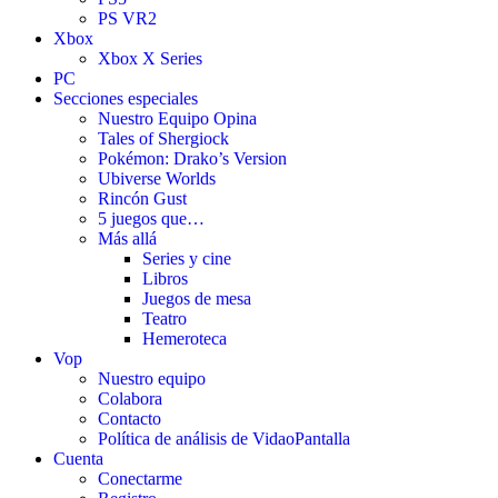
PS VR2
Xbox
Xbox X Series
PC
Secciones especiales
Nuestro Equipo Opina
Tales of Shergiock
Pokémon: Drako’s Version
Ubiverse Worlds
Rincón Gust
5 juegos que…
Más allá
Series y cine
Libros
Juegos de mesa
Teatro
Hemeroteca
Vop
Nuestro equipo
Colabora
Contacto
Política de análisis de VidaoPantalla
Cuenta
Conectarme