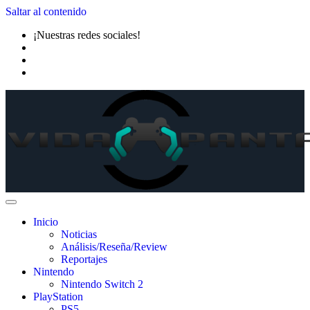
Saltar al contenido
¡Nuestras redes sociales!
Inicio
Noticias
Análisis/Reseña/Review
Reportajes
Nintendo
Nintendo Switch 2
PlayStation
PS5