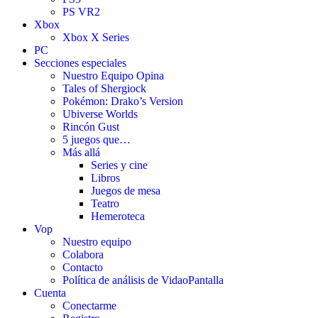
PS VR2
Xbox
Xbox X Series
PC
Secciones especiales
Nuestro Equipo Opina
Tales of Shergiock
Pokémon: Drako’s Version
Ubiverse Worlds
Rincón Gust
5 juegos que…
Más allá
Series y cine
Libros
Juegos de mesa
Teatro
Hemeroteca
Vop
Nuestro equipo
Colabora
Contacto
Política de análisis de VidaoPantalla
Cuenta
Conectarme