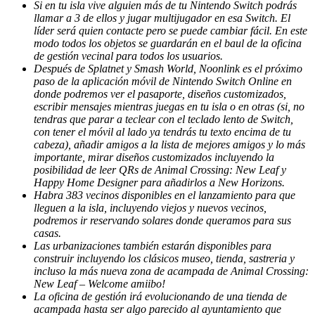
Si en tu isla vive alguien más de tu Nintendo Switch podrás
llamar a 3 de ellos y jugar multijugador en esa Switch. El
líder será quien contacte pero se puede cambiar fácil. En este
modo todos los objetos se guardarán en el baul de la oficina
de gestión vecinal para todos los usuarios.
Después de Splatnet y Smash World, Noonlink es el próximo
paso de la aplicación móvil de Nintendo Switch Online en
donde podremos ver el pasaporte, diseños customizados,
escribir mensajes mientras juegas en tu isla o en otras (si, no
tendras que parar a teclear con el teclado lento de Switch,
con tener el móvil al lado ya tendrás tu texto encima de tu
cabeza), añadir amigos a la lista de mejores amigos y lo más
importante, mirar diseños customizados incluyendo la
posibilidad de leer QRs de Animal Crossing: New Leaf y
Happy Home Designer para añadirlos a New Horizons.
Habra 383 vecinos disponibles en el lanzamiento para que
lleguen a la isla, incluyendo viejos y nuevos vecinos,
podremos ir reservando solares donde queramos para sus
casas.
Las urbanizaciones también estarán disponibles para
construir incluyendo los clásicos museo, tienda, sastreria y
incluso la más nueva zona de acampada de Animal Crossing:
New Leaf – Welcome amiibo!
La oficina de gestión irá evolucionando de una tienda de
acampada hasta ser algo parecido al ayuntamiento que