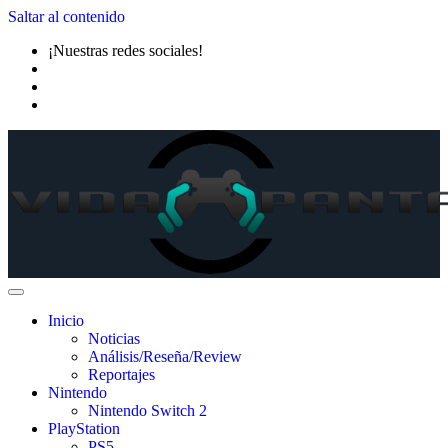
Saltar al contenido
¡Nuestras redes sociales!
Inicio
Noticias
Análisis/Reseña/Review
Reportajes
Nintendo
Nintendo Switch 2
PlayStation
PS5