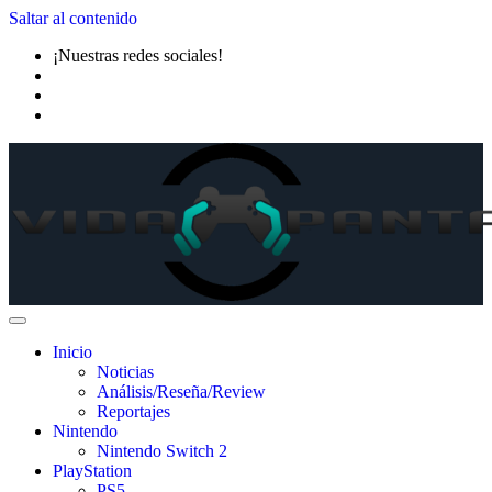
Saltar al contenido
¡Nuestras redes sociales!
Inicio
Noticias
Análisis/Reseña/Review
Reportajes
Nintendo
Nintendo Switch 2
PlayStation
PS5