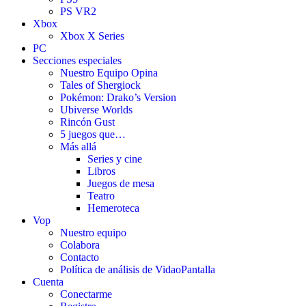
PS VR2
Xbox
Xbox X Series
PC
Secciones especiales
Nuestro Equipo Opina
Tales of Shergiock
Pokémon: Drako’s Version
Ubiverse Worlds
Rincón Gust
5 juegos que…
Más allá
Series y cine
Libros
Juegos de mesa
Teatro
Hemeroteca
Vop
Nuestro equipo
Colabora
Contacto
Política de análisis de VidaoPantalla
Cuenta
Conectarme