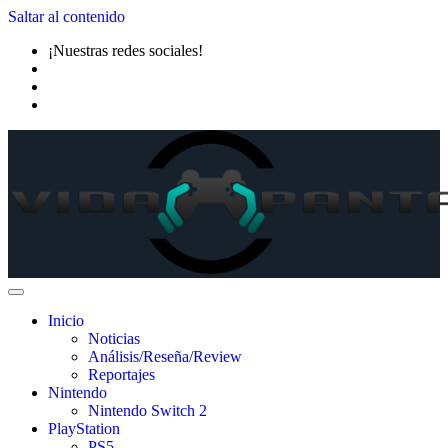
Saltar al contenido
¡Nuestras redes sociales!
Inicio
Noticias
Análisis/Reseña/Review
Reportajes
Nintendo
Nintendo Switch 2
PlayStation
PS5