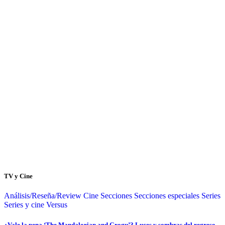
TV y Cine
Análisis/Reseña/Review
Cine
Secciones
Secciones especiales
Series
Series y cine
Versus
¿Vale la pena ‘The Mandalorian and Grogu’? Luces y sombras del regreso