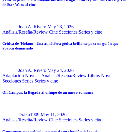
de Star Wars al cine
Joan A. Rivero
May 28, 2026
Análisis/Reseña/Review
Cine
Secciones
Series y cine
Crítica de ‘Hokum’: Una atmósfera gótica brillante para un guión que
abarca demasiado
Joan A. Rivero
May 24, 2026
Adaptación Novelas
Análisis/Reseña/Review
Libros
Novelas
Secciones
Series
Series y cine
Off Campus, la llegada al olimpo de un nuevo romance
Drako1909
May 11, 2026
Análisis/Reseña/Review
Cine
Secciones
Series y cine
Campeones, una película que nos da una lección de la vida