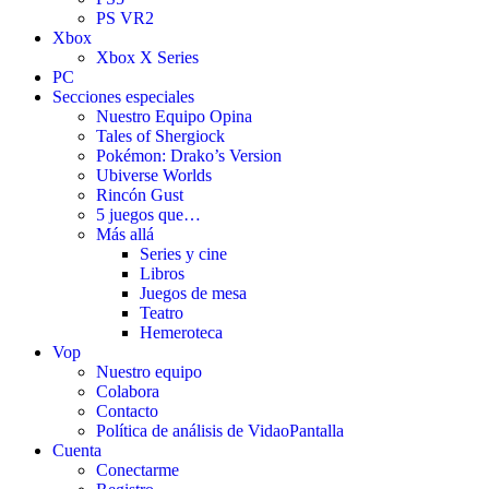
PS VR2
Xbox
Xbox X Series
PC
Secciones especiales
Nuestro Equipo Opina
Tales of Shergiock
Pokémon: Drako’s Version
Ubiverse Worlds
Rincón Gust
5 juegos que…
Más allá
Series y cine
Libros
Juegos de mesa
Teatro
Hemeroteca
Vop
Nuestro equipo
Colabora
Contacto
Política de análisis de VidaoPantalla
Cuenta
Conectarme