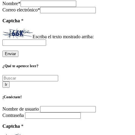
Nombre
*
Correo electrónico
*
Captcha
*
Escriba el texto mostrado arriba:
¿Qué te apetece leer?
Ir
¡Conéctate!
Nombre de usuario
Contraseña
Captcha
*