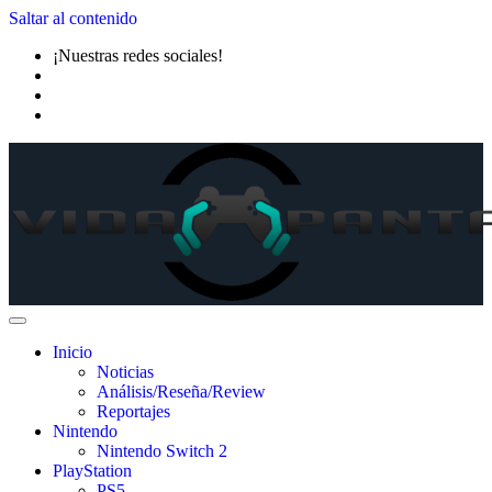
Saltar al contenido
¡Nuestras redes sociales!
Inicio
Noticias
Análisis/Reseña/Review
Reportajes
Nintendo
Nintendo Switch 2
PlayStation
PS5