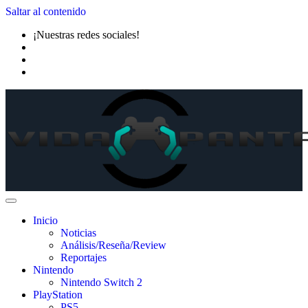
Saltar al contenido
¡Nuestras redes sociales!
Inicio
Noticias
Análisis/Reseña/Review
Reportajes
Nintendo
Nintendo Switch 2
PlayStation
PS5