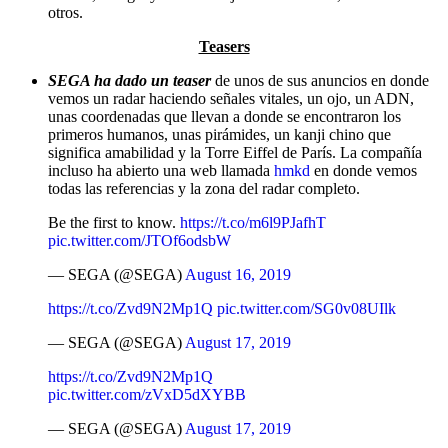
otros.
Teasers
SEGA ha dado un teaser
de unos de sus anuncios en donde
vemos un radar haciendo señales vitales, un ojo, un ADN,
unas coordenadas que llevan a donde se encontraron los
primeros humanos, unas pirámides, un kanji chino que
significa amabilidad y la Torre Eiffel de París. La compañía
incluso ha abierto una web llamada
hmkd
en donde vemos
todas las referencias y la zona del radar completo.
Be the first to know.
https://t.co/m6l9PJafhT
pic.twitter.com/JTOf6odsbW
— SEGA (@SEGA)
August 16, 2019
https://t.co/Zvd9N2Mp1Q
pic.twitter.com/SG0v08UIlk
— SEGA (@SEGA)
August 17, 2019
https://t.co/Zvd9N2Mp1Q
pic.twitter.com/zVxD5dXYBB
— SEGA (@SEGA)
August 17, 2019