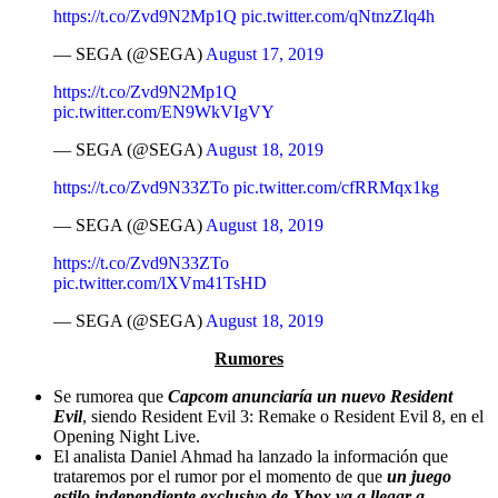
https://t.co/Zvd9N2Mp1Q
pic.twitter.com/qNtnzZlq4h
— SEGA (@SEGA)
August 17, 2019
https://t.co/Zvd9N2Mp1Q
pic.twitter.com/EN9WkVIgVY
— SEGA (@SEGA)
August 18, 2019
https://t.co/Zvd9N33ZTo
pic.twitter.com/cfRRMqx1kg
— SEGA (@SEGA)
August 18, 2019
https://t.co/Zvd9N33ZTo
pic.twitter.com/lXVm41TsHD
— SEGA (@SEGA)
August 18, 2019
Rumores
Se rumorea que
Capcom anunciaría un nuevo Resident
Evil
, siendo Resident Evil 3: Remake o Resident Evil 8, en el
Opening Night Live.
El analista Daniel Ahmad ha lanzado la información que
trataremos por el rumor por el momento de que
un juego
estilo independiente exclusivo de Xbox va a llegar a