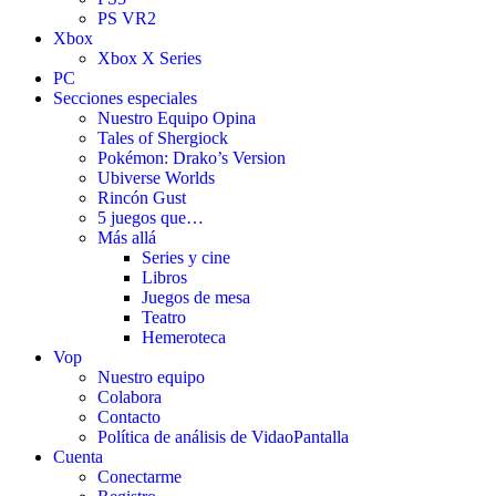
PS VR2
Xbox
Xbox X Series
PC
Secciones especiales
Nuestro Equipo Opina
Tales of Shergiock
Pokémon: Drako’s Version
Ubiverse Worlds
Rincón Gust
5 juegos que…
Más allá
Series y cine
Libros
Juegos de mesa
Teatro
Hemeroteca
Vop
Nuestro equipo
Colabora
Contacto
Política de análisis de VidaoPantalla
Cuenta
Conectarme