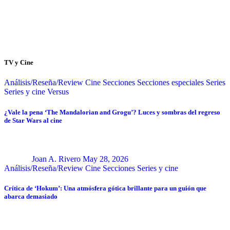
TV y Cine
Análisis/Reseña/Review
Cine
Secciones
Secciones especiales
Series
Series y cine
Versus
¿Vale la pena ‘The Mandalorian and Grogu’? Luces y sombras del regreso
de Star Wars al cine
Joan A. Rivero
May 28, 2026
Análisis/Reseña/Review
Cine
Secciones
Series y cine
Crítica de ‘Hokum’: Una atmósfera gótica brillante para un guión que
abarca demasiado