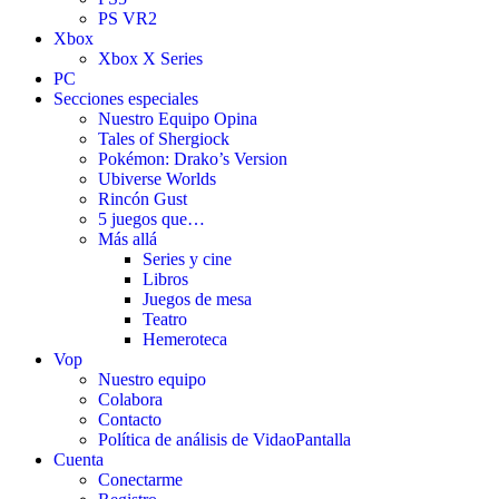
PS VR2
Xbox
Xbox X Series
PC
Secciones especiales
Nuestro Equipo Opina
Tales of Shergiock
Pokémon: Drako’s Version
Ubiverse Worlds
Rincón Gust
5 juegos que…
Más allá
Series y cine
Libros
Juegos de mesa
Teatro
Hemeroteca
Vop
Nuestro equipo
Colabora
Contacto
Política de análisis de VidaoPantalla
Cuenta
Conectarme