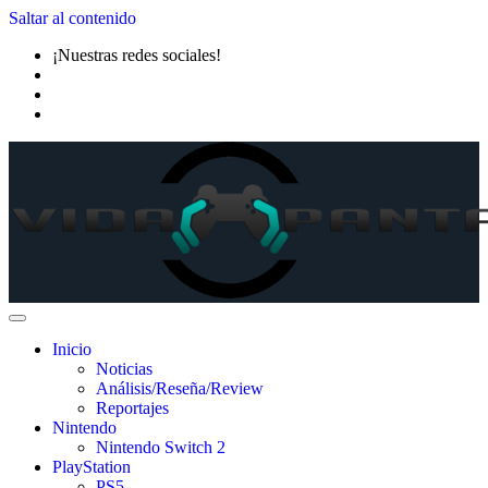
Saltar al contenido
¡Nuestras redes sociales!
Inicio
Noticias
Análisis/Reseña/Review
Reportajes
Nintendo
Nintendo Switch 2
PlayStation
PS5