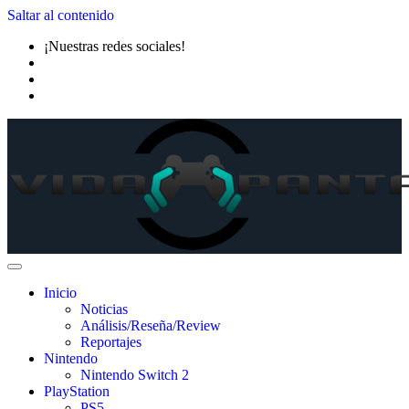
Saltar al contenido
¡Nuestras redes sociales!
Inicio
Noticias
Análisis/Reseña/Review
Reportajes
Nintendo
Nintendo Switch 2
PlayStation
PS5