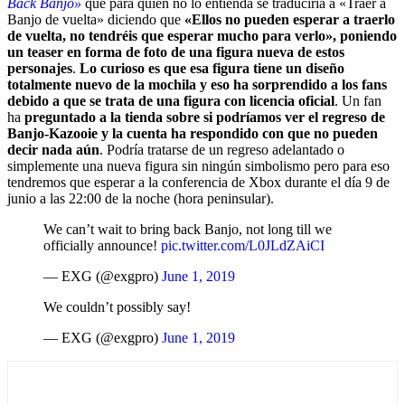
Back Banjo»
que para quien no lo entienda se traduciría a «Traer a
Banjo de vuelta» diciendo que
«Ellos no pueden esperar a traerlo
de vuelta, no tendréis que esperar mucho para verlo», poniendo
un teaser en forma de foto de una figura nueva de estos
personajes
.
Lo curioso es que esa figura tiene un diseño
totalmente nuevo de la mochila y eso ha sorprendido a los fans
debido a que se trata de una figura con licencia oficial
. Un fan
ha
preguntado a la tienda sobre si podríamos ver el regreso de
Banjo-Kazooie y la cuenta ha respondido con que no pueden
decir nada aún
. Podría tratarse de un regreso adelantado o
simplemente una nueva figura sin ningún simbolismo pero para eso
tendremos que esperar a la conferencia de Xbox durante el día 9 de
junio a las 22:00 de la noche (hora peninsular).
We can’t wait to bring back Banjo, not long till we
officially announce!
pic.twitter.com/L0JLdZAiCI
— EXG (@exgpro)
June 1, 2019
We couldn’t possibly say!
— EXG (@exgpro)
June 1, 2019