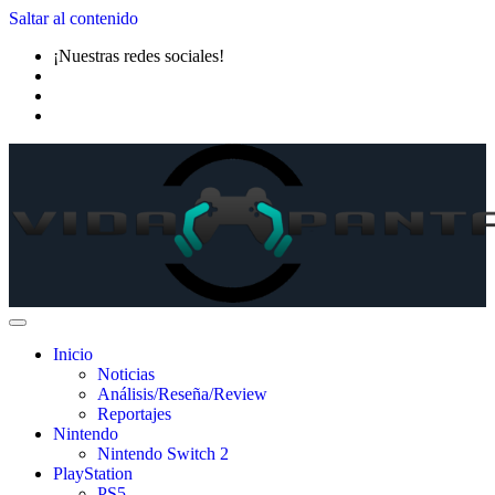
Saltar al contenido
¡Nuestras redes sociales!
Inicio
Noticias
Análisis/Reseña/Review
Reportajes
Nintendo
Nintendo Switch 2
PlayStation
PS5