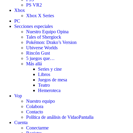
PS VR2
Xbox
Xbox X Series
PC
Secciones especiales
Nuestro Equipo Opina
Tales of Shergiock
Pokémon: Drako’s Version
Ubiverse Worlds
Rincón Gust
5 juegos que…
Más allá
Series y cine
Libros
Juegos de mesa
Teatro
Hemeroteca
Vop
Nuestro equipo
Colabora
Contacto
Política de análisis de VidaoPantalla
Cuenta
Conectarme