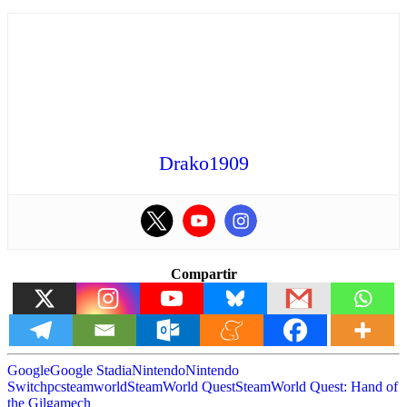
Drako1909
Compartir
Google
Google Stadia
Nintendo
Nintendo
Switch
pc
steamworld
SteamWorld Quest
SteamWorld Quest: Hand of
the Gilgamech