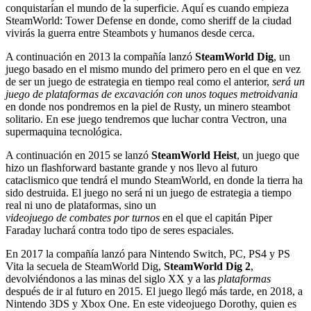
conquistarían el mundo de la superficie. Aquí es cuando empieza
SteamWorld: Tower Defense en donde, como sheriff de la ciudad
vivirás la guerra entre Steambots y humanos desde cerca.
A continuación en 2013 la compañía lanzó
SteamWorld Dig
, un
juego basado en el mismo mundo del primero pero en el que en vez
de ser un juego de estrategia en tiempo real como el anterior,
será un
juego de plataformas de excavación con unos toques metroidvania
en donde nos pondremos en la piel de Rusty, un minero steambot
solitario. En ese juego tendremos que luchar contra Vectron, una
supermaquina tecnológica.
A continuación en 2015 se lanzó
SteamWorld Heist
, un juego que
hizo un flashforward bastante grande y nos llevo al futuro
cataclismico que tendrá el mundo SteamWorld, en donde la tierra ha
sido destruida. El juego no será ni un juego de estrategia a tiempo
real ni uno de plataformas, sino un
videojuego de combates por turnos
en el que el capitán Piper
Faraday luchará contra todo tipo de seres espaciales.
En 2017 la compañía lanzó para Nintendo Switch, PC, PS4 y PS
Vita la secuela de SteamWorld Dig,
SteamWorld Dig 2
,
devolviéndonos a las minas del siglo XX y a las
plataformas
después de ir al futuro en 2015. El juego llegó más tarde, en 2018, a
Nintendo 3DS y Xbox One. En este videojuego Dorothy, quien es