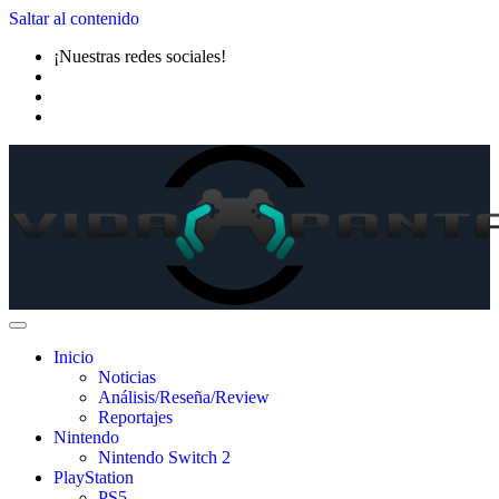
Saltar al contenido
¡Nuestras redes sociales!
Inicio
Noticias
Análisis/Reseña/Review
Reportajes
Nintendo
Nintendo Switch 2
PlayStation
PS5