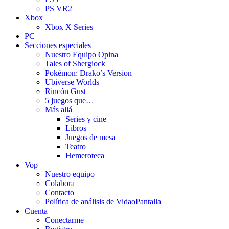
PS VR2
Xbox
Xbox X Series
PC
Secciones especiales
Nuestro Equipo Opina
Tales of Shergiock
Pokémon: Drako’s Version
Ubiverse Worlds
Rincón Gust
5 juegos que…
Más allá
Series y cine
Libros
Juegos de mesa
Teatro
Hemeroteca
Vop
Nuestro equipo
Colabora
Contacto
Política de análisis de VidaoPantalla
Cuenta
Conectarme