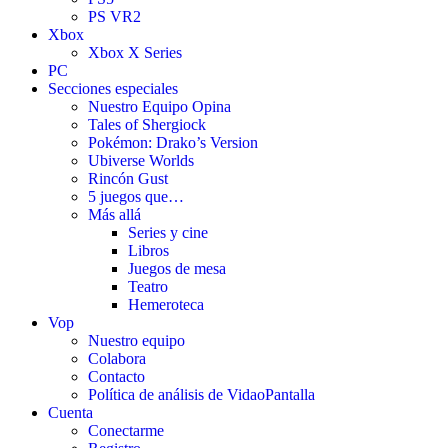
PS VR2
Xbox
Xbox X Series
PC
Secciones especiales
Nuestro Equipo Opina
Tales of Shergiock
Pokémon: Drako’s Version
Ubiverse Worlds
Rincón Gust
5 juegos que…
Más allá
Series y cine
Libros
Juegos de mesa
Teatro
Hemeroteca
Vop
Nuestro equipo
Colabora
Contacto
Política de análisis de VidaoPantalla
Cuenta
Conectarme