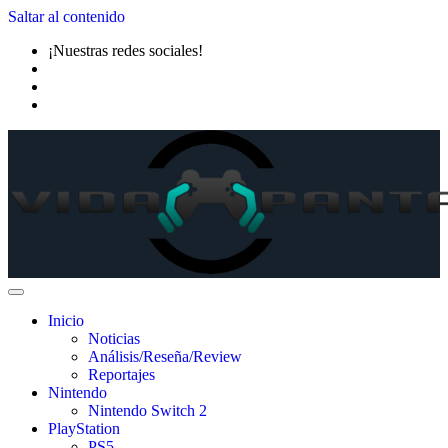
Saltar al contenido
¡Nuestras redes sociales!
Inicio
Noticias
Análisis/Reseña/Review
Reportajes
Nintendo
Nintendo Switch 2
PlayStation
PS5