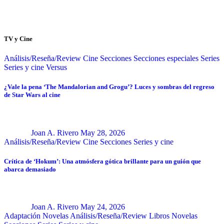
TV y Cine
Análisis/Reseña/Review
Cine
Secciones
Secciones especiales
Series
Series y cine
Versus
¿Vale la pena ‘The Mandalorian and Grogu’? Luces y sombras del regreso
de Star Wars al cine
Joan A. Rivero
May 28, 2026
Análisis/Reseña/Review
Cine
Secciones
Series y cine
Crítica de ‘Hokum’: Una atmósfera gótica brillante para un guión que
abarca demasiado
Joan A. Rivero
May 24, 2026
Adaptación Novelas
Análisis/Reseña/Review
Libros
Novelas