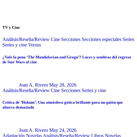
TV y Cine
Análisis/Reseña/Review
Cine
Secciones
Secciones especiales
Series
Series y cine
Versus
¿Vale la pena ‘The Mandalorian and Grogu’? Luces y sombras del regreso
de Star Wars al cine
Joan A. Rivero
May 28, 2026
Análisis/Reseña/Review
Cine
Secciones
Series y cine
Crítica de ‘Hokum’: Una atmósfera gótica brillante para un guión que
abarca demasiado
Joan A. Rivero
May 24, 2026
Adaptación Novelas
Análisis/Reseña/Review
Libros
Novelas