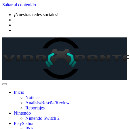
Saltar al contenido
¡Nuestras redes sociales!
Inicio
Noticias
Análisis/Reseña/Review
Reportajes
Nintendo
Nintendo Switch 2
PlayStation
PS5