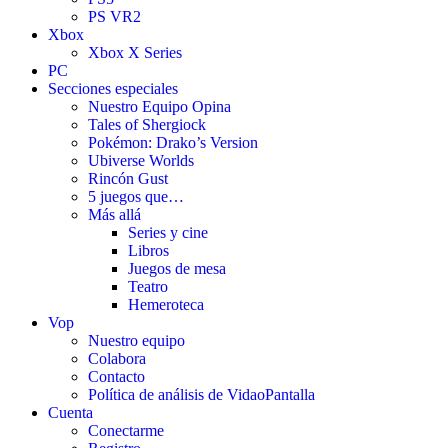
PS VR2
Xbox
Xbox X Series
PC
Secciones especiales
Nuestro Equipo Opina
Tales of Shergiock
Pokémon: Drako’s Version
Ubiverse Worlds
Rincón Gust
5 juegos que…
Más allá
Series y cine
Libros
Juegos de mesa
Teatro
Hemeroteca
Vop
Nuestro equipo
Colabora
Contacto
Política de análisis de VidaoPantalla
Cuenta
Conectarme