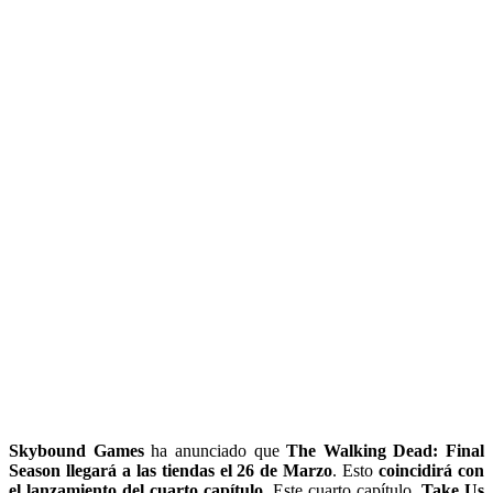
Skybound Games
ha anunciado que
The Walking Dead: Final
Season llegará a las tiendas el 26 de Marzo
. Esto
coincidirá con
el lanzamiento del cuarto capítulo
. Este cuarto capítulo,
Take Us