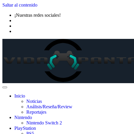
Saltar al contenido
¡Nuestras redes sociales!
Inicio
Noticias
Análisis/Reseña/Review
Reportajes
Nintendo
Nintendo Switch 2
PlayStation
PS5