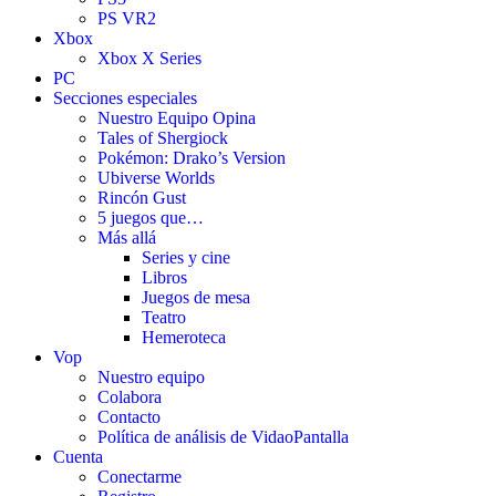
PS VR2
Xbox
Xbox X Series
PC
Secciones especiales
Nuestro Equipo Opina
Tales of Shergiock
Pokémon: Drako’s Version
Ubiverse Worlds
Rincón Gust
5 juegos que…
Más allá
Series y cine
Libros
Juegos de mesa
Teatro
Hemeroteca
Vop
Nuestro equipo
Colabora
Contacto
Política de análisis de VidaoPantalla
Cuenta
Conectarme