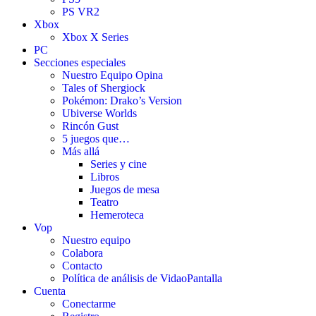
PS VR2
Xbox
Xbox X Series
PC
Secciones especiales
Nuestro Equipo Opina
Tales of Shergiock
Pokémon: Drako’s Version
Ubiverse Worlds
Rincón Gust
5 juegos que…
Más allá
Series y cine
Libros
Juegos de mesa
Teatro
Hemeroteca
Vop
Nuestro equipo
Colabora
Contacto
Política de análisis de VidaoPantalla
Cuenta
Conectarme