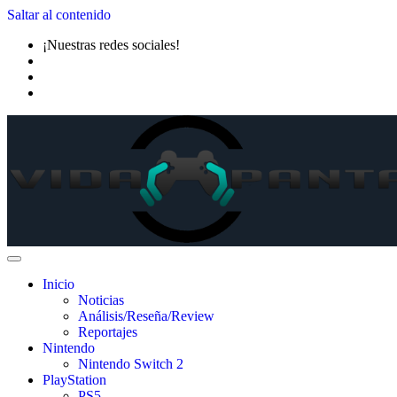
Saltar al contenido
¡Nuestras redes sociales!
Inicio
Noticias
Análisis/Reseña/Review
Reportajes
Nintendo
Nintendo Switch 2
PlayStation
PS5