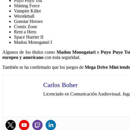
Puyo Puyo Tsu
Shining Force
Vampire Killer
Wrestleball
Gunstar Heroes
Comix Zone
Rent a Hero
Space Harrier II
Madou Monogatari I
Algunos de los títulos como
Madou Monogatari
o
Puyo Puyo Ts
europeo y americano
con toda seguridad.
También se ha confirmado que los juegos de
Mega Drive Mini tendr
Carlos Boher
Licenciado en Comunicación Audiovisual. Jugan