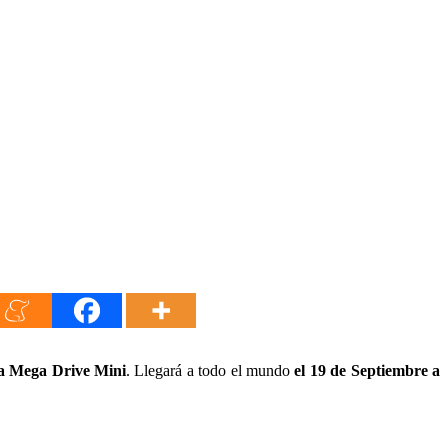
va Mega Drive Mini
. Llegará a todo el mundo
el 19 de Septiembre a