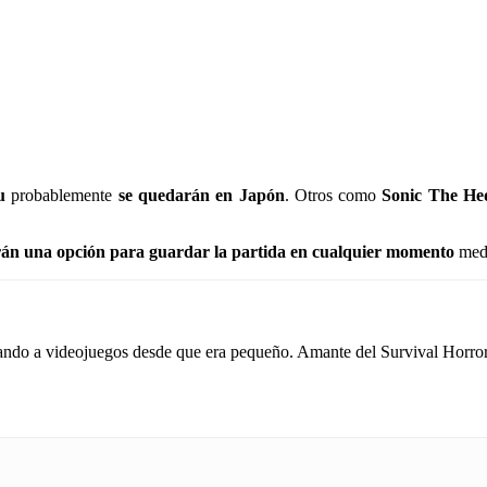
u
probablemente
se quedarán en Japón
. Otros como
Sonic The He
án una opción para guardar la partida en cualquier momento
medi
do a videojuegos desde que era pequeño. Amante del Survival Horror y 