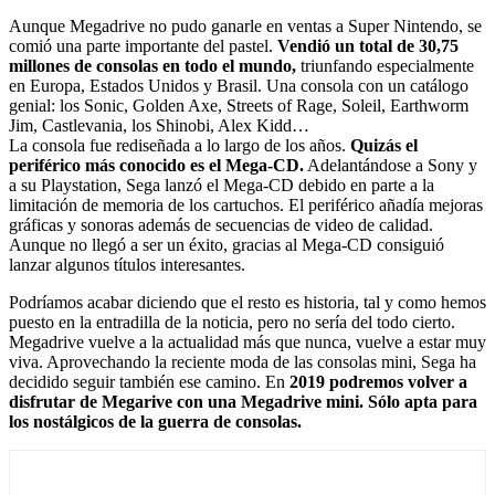
Aunque Megadrive no pudo ganarle en ventas a Super Nintendo, se
comió una parte importante del pastel.
Vendió un total de 30,75
millones de consolas en todo el mundo,
triunfando especialmente
en Europa, Estados Unidos y Brasil. Una consola con un catálogo
genial: los Sonic, Golden Axe, Streets of Rage, Soleil, Earthworm
Jim, Castlevania, los Shinobi, Alex Kidd…
La consola fue rediseñada a lo largo de los años.
Quizás el
periférico más conocido es el Mega-CD.
Adelantándose a Sony y
a su Playstation, Sega lanzó el Mega-CD debido en parte a la
limitación de memoria de los cartuchos. El periférico añadía mejoras
gráficas y sonoras además de secuencias de video de calidad.
Aunque no llegó a ser un éxito, gracias al Mega-CD consiguió
lanzar algunos títulos interesantes.
Podríamos acabar diciendo que el resto es historia, tal y como hemos
puesto en la entradilla de la noticia, pero no sería del todo cierto.
Megadrive vuelve a la actualidad más que nunca, vuelve a estar muy
viva. Aprovechando la reciente moda de las consolas mini, Sega ha
decidido seguir también ese camino. En
2019 podremos volver a
disfrutar de Megarive con una Megadrive mini. Sólo apta para
los nostálgicos de la guerra de consolas.