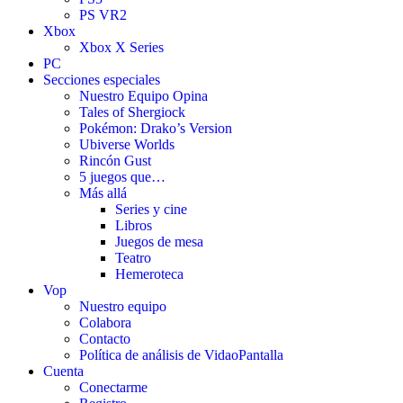
PS VR2
Xbox
Xbox X Series
PC
Secciones especiales
Nuestro Equipo Opina
Tales of Shergiock
Pokémon: Drako’s Version
Ubiverse Worlds
Rincón Gust
5 juegos que…
Más allá
Series y cine
Libros
Juegos de mesa
Teatro
Hemeroteca
Vop
Nuestro equipo
Colabora
Contacto
Política de análisis de VidaoPantalla
Cuenta
Conectarme