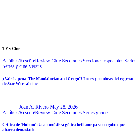
TV y Cine
Análisis/Reseña/Review
Cine
Secciones
Secciones especiales
Series
Series y cine
Versus
¿Vale la pena ‘The Mandalorian and Grogu’? Luces y sombras del regreso
de Star Wars al cine
Joan A. Rivero
May 28, 2026
Análisis/Reseña/Review
Cine
Secciones
Series y cine
Crítica de ‘Hokum’: Una atmósfera gótica brillante para un guión que
abarca demasiado