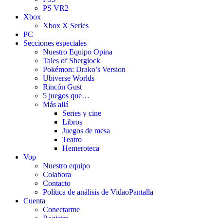
PS VR2
Xbox
Xbox X Series
PC
Secciones especiales
Nuestro Equipo Opina
Tales of Shergiock
Pokémon: Drako’s Version
Ubiverse Worlds
Rincón Gust
5 juegos que…
Más allá
Series y cine
Libros
Juegos de mesa
Teatro
Hemeroteca
Vop
Nuestro equipo
Colabora
Contacto
Política de análisis de VidaoPantalla
Cuenta
Conectarme