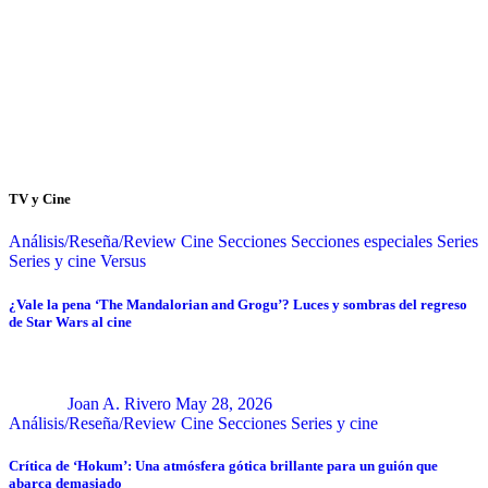
TV y Cine
Análisis/Reseña/Review
Cine
Secciones
Secciones especiales
Series
Series y cine
Versus
¿Vale la pena ‘The Mandalorian and Grogu’? Luces y sombras del regreso
de Star Wars al cine
Joan A. Rivero
May 28, 2026
Análisis/Reseña/Review
Cine
Secciones
Series y cine
Crítica de ‘Hokum’: Una atmósfera gótica brillante para un guión que
abarca demasiado