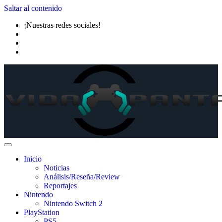
Saltar al contenido
¡Nuestras redes sociales!
Inicio
Noticias
Análisis/Reseña/Review
Reportajes
Nintendo
Nintendo Switch 2
PlayStation
PS5