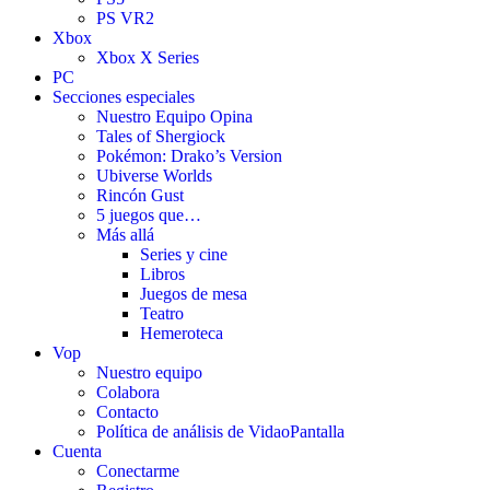
PS VR2
Xbox
Xbox X Series
PC
Secciones especiales
Nuestro Equipo Opina
Tales of Shergiock
Pokémon: Drako’s Version
Ubiverse Worlds
Rincón Gust
5 juegos que…
Más allá
Series y cine
Libros
Juegos de mesa
Teatro
Hemeroteca
Vop
Nuestro equipo
Colabora
Contacto
Política de análisis de VidaoPantalla
Cuenta
Conectarme