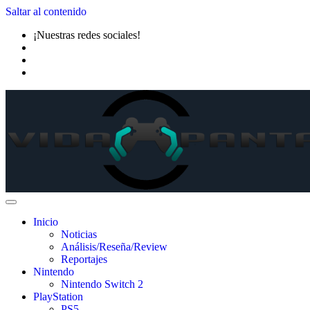
Saltar al contenido
¡Nuestras redes sociales!
Inicio
Noticias
Análisis/Reseña/Review
Reportajes
Nintendo
Nintendo Switch 2
PlayStation
PS5