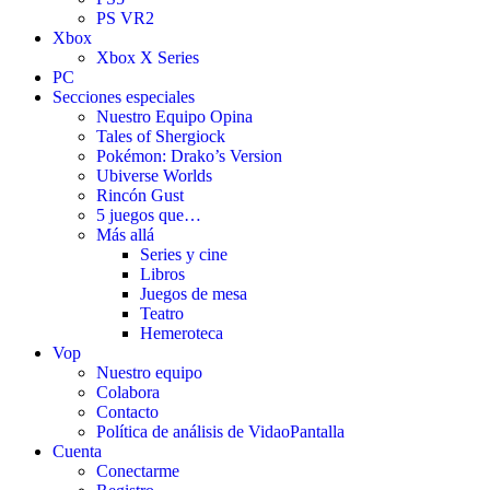
PS VR2
Xbox
Xbox X Series
PC
Secciones especiales
Nuestro Equipo Opina
Tales of Shergiock
Pokémon: Drako’s Version
Ubiverse Worlds
Rincón Gust
5 juegos que…
Más allá
Series y cine
Libros
Juegos de mesa
Teatro
Hemeroteca
Vop
Nuestro equipo
Colabora
Contacto
Política de análisis de VidaoPantalla
Cuenta
Conectarme