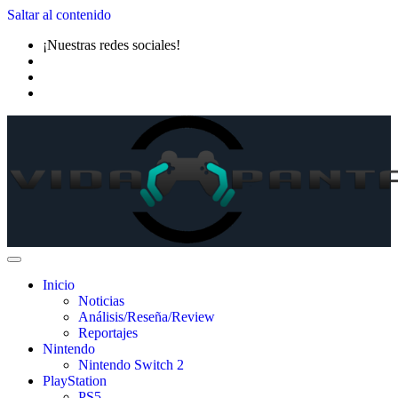
Saltar al contenido
¡Nuestras redes sociales!
Inicio
Noticias
Análisis/Reseña/Review
Reportajes
Nintendo
Nintendo Switch 2
PlayStation
PS5