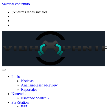
Saltar al contenido
¡Nuestras redes sociales!
Inicio
Noticias
Análisis/Reseña/Review
Reportajes
Nintendo
Nintendo Switch 2
PlayStation
PS5