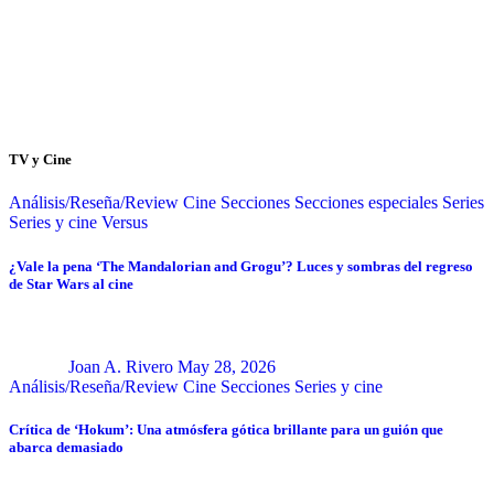
TV y Cine
Análisis/Reseña/Review
Cine
Secciones
Secciones especiales
Series
Series y cine
Versus
¿Vale la pena ‘The Mandalorian and Grogu’? Luces y sombras del regreso
de Star Wars al cine
Joan A. Rivero
May 28, 2026
Análisis/Reseña/Review
Cine
Secciones
Series y cine
Crítica de ‘Hokum’: Una atmósfera gótica brillante para un guión que
abarca demasiado