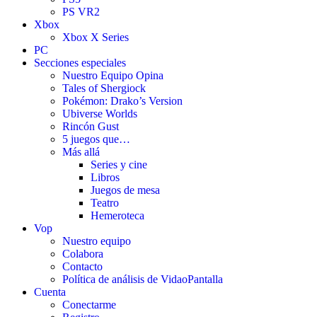
PS VR2
Xbox
Xbox X Series
PC
Secciones especiales
Nuestro Equipo Opina
Tales of Shergiock
Pokémon: Drako’s Version
Ubiverse Worlds
Rincón Gust
5 juegos que…
Más allá
Series y cine
Libros
Juegos de mesa
Teatro
Hemeroteca
Vop
Nuestro equipo
Colabora
Contacto
Política de análisis de VidaoPantalla
Cuenta
Conectarme