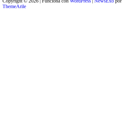
Copyright © 2026 | Funciona con
WordPress
|
NewsExo
por
ThemeArile