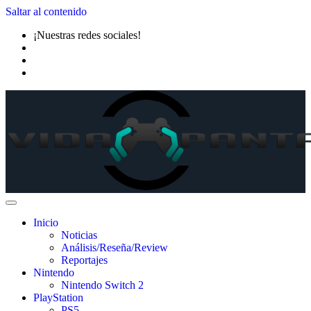
Saltar al contenido
¡Nuestras redes sociales!
Inicio
Noticias
Análisis/Reseña/Review
Reportajes
Nintendo
Nintendo Switch 2
PlayStation
PS5