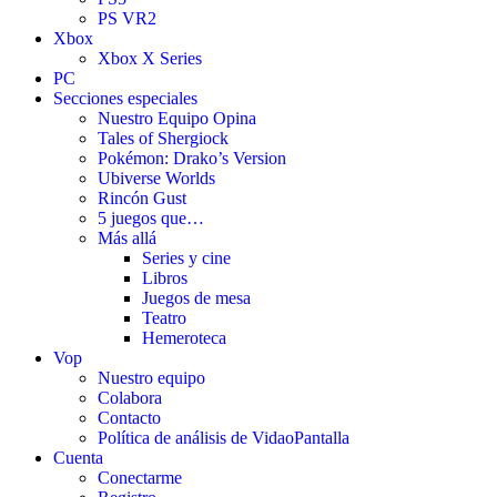
PS VR2
Xbox
Xbox X Series
PC
Secciones especiales
Nuestro Equipo Opina
Tales of Shergiock
Pokémon: Drako’s Version
Ubiverse Worlds
Rincón Gust
5 juegos que…
Más allá
Series y cine
Libros
Juegos de mesa
Teatro
Hemeroteca
Vop
Nuestro equipo
Colabora
Contacto
Política de análisis de VidaoPantalla
Cuenta
Conectarme