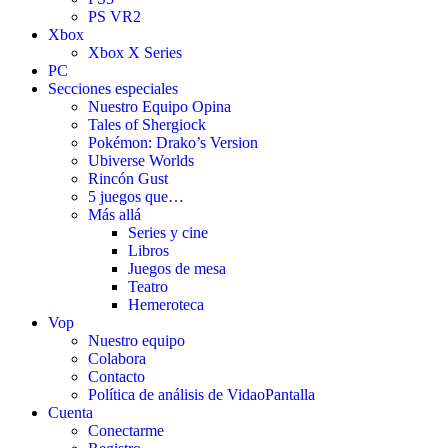
PS VR2
Xbox
Xbox X Series
PC
Secciones especiales
Nuestro Equipo Opina
Tales of Shergiock
Pokémon: Drako’s Version
Ubiverse Worlds
Rincón Gust
5 juegos que…
Más allá
Series y cine
Libros
Juegos de mesa
Teatro
Hemeroteca
Vop
Nuestro equipo
Colabora
Contacto
Política de análisis de VidaoPantalla
Cuenta
Conectarme