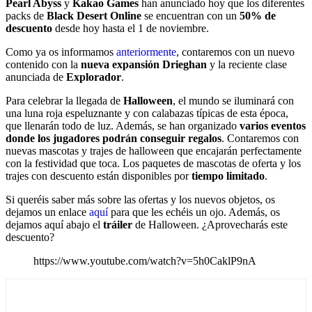
Pearl Abyss
y
Kakao Games
han anunciado hoy que los diferentes
packs de
Black Desert Online
se encuentran con un
50% de
descuento
desde hoy hasta el 1 de noviembre.
Como ya os informamos
anteriormente
, contaremos con un nuevo
contenido con la
nueva expansión Drieghan
y la reciente clase
anunciada de
Explorador
.
Para celebrar la llegada de
Halloween
, el mundo se iluminará con
una luna roja espeluznante y con calabazas típicas de esta época,
que llenarán todo de luz. Además, se han organizado
varios eventos
donde los jugadores podrán conseguir regalos
. Contaremos con
nuevas mascotas y trajes de halloween que encajarán perfectamente
con la festividad que toca. Los paquetes de mascotas de oferta y los
trajes con descuento están disponibles por
tiempo limitado
.
Si queréis saber más sobre las ofertas y los nuevos objetos, os
dejamos un enlace
aquí
para que les echéis un ojo. Además, os
dejamos aquí abajo el
tráiler
de Halloween. ¿Aprovecharás este
descuento?
https://www.youtube.com/watch?v=5h0CaklP9nA