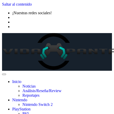
Saltar al contenido
¡Nuestras redes sociales!
Inicio
Noticias
Análisis/Reseña/Review
Reportajes
Nintendo
Nintendo Switch 2
PlayStation
PS5