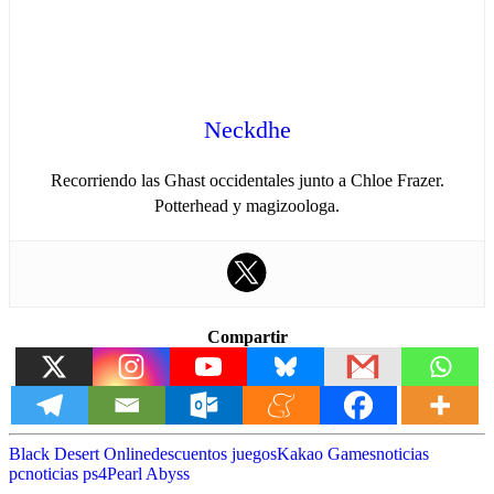
Neckdhe
Recorriendo las Ghast occidentales junto a Chloe Frazer.
Potterhead y magizoologa.
Compartir
Black Desert Online
descuentos juegos
Kakao Games
noticias
pc
noticias ps4
Pearl Abyss