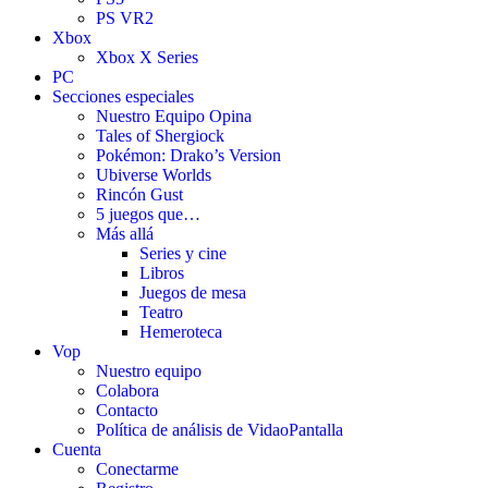
PS VR2
Xbox
Xbox X Series
PC
Secciones especiales
Nuestro Equipo Opina
Tales of Shergiock
Pokémon: Drako’s Version
Ubiverse Worlds
Rincón Gust
5 juegos que…
Más allá
Series y cine
Libros
Juegos de mesa
Teatro
Hemeroteca
Vop
Nuestro equipo
Colabora
Contacto
Política de análisis de VidaoPantalla
Cuenta
Conectarme