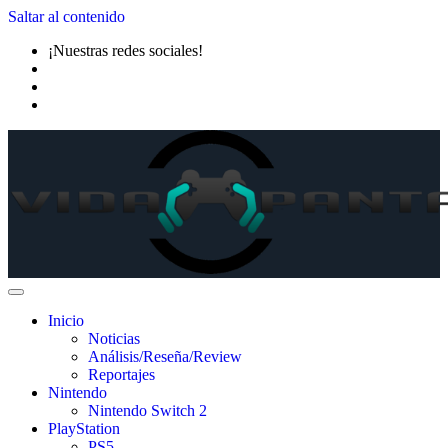
Saltar al contenido
¡Nuestras redes sociales!
Inicio
Noticias
Análisis/Reseña/Review
Reportajes
Nintendo
Nintendo Switch 2
PlayStation
PS5