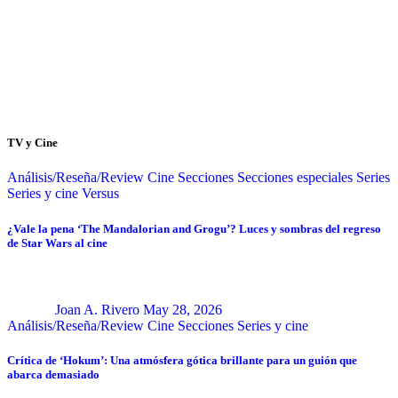
TV y Cine
Análisis/Reseña/Review
Cine
Secciones
Secciones especiales
Series
Series y cine
Versus
¿Vale la pena ‘The Mandalorian and Grogu’? Luces y sombras del regreso
de Star Wars al cine
Joan A. Rivero
May 28, 2026
Análisis/Reseña/Review
Cine
Secciones
Series y cine
Crítica de ‘Hokum’: Una atmósfera gótica brillante para un guión que
abarca demasiado