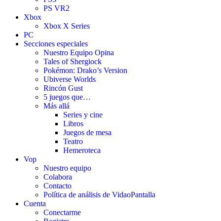
PS VR2
Xbox
Xbox X Series
PC
Secciones especiales
Nuestro Equipo Opina
Tales of Shergiock
Pokémon: Drako’s Version
Ubiverse Worlds
Rincón Gust
5 juegos que…
Más allá
Series y cine
Libros
Juegos de mesa
Teatro
Hemeroteca
Vop
Nuestro equipo
Colabora
Contacto
Política de análisis de VidaoPantalla
Cuenta
Conectarme