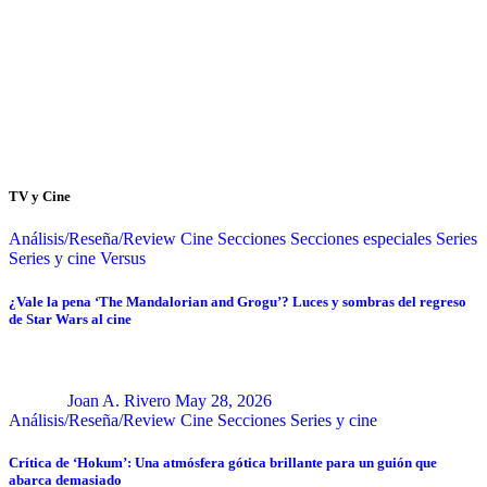
TV y Cine
Análisis/Reseña/Review
Cine
Secciones
Secciones especiales
Series
Series y cine
Versus
¿Vale la pena ‘The Mandalorian and Grogu’? Luces y sombras del regreso
de Star Wars al cine
Joan A. Rivero
May 28, 2026
Análisis/Reseña/Review
Cine
Secciones
Series y cine
Crítica de ‘Hokum’: Una atmósfera gótica brillante para un guión que
abarca demasiado