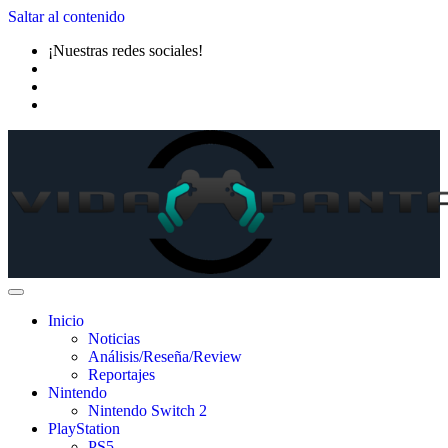
Saltar al contenido
¡Nuestras redes sociales!
Inicio
Noticias
Análisis/Reseña/Review
Reportajes
Nintendo
Nintendo Switch 2
PlayStation
PS5