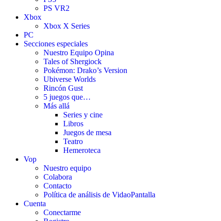
PS VR2
Xbox
Xbox X Series
PC
Secciones especiales
Nuestro Equipo Opina
Tales of Shergiock
Pokémon: Drako’s Version
Ubiverse Worlds
Rincón Gust
5 juegos que…
Más allá
Series y cine
Libros
Juegos de mesa
Teatro
Hemeroteca
Vop
Nuestro equipo
Colabora
Contacto
Política de análisis de VidaoPantalla
Cuenta
Conectarme