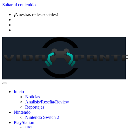
Saltar al contenido
¡Nuestras redes sociales!
Inicio
Noticias
Análisis/Reseña/Review
Reportajes
Nintendo
Nintendo Switch 2
PlayStation
PS5