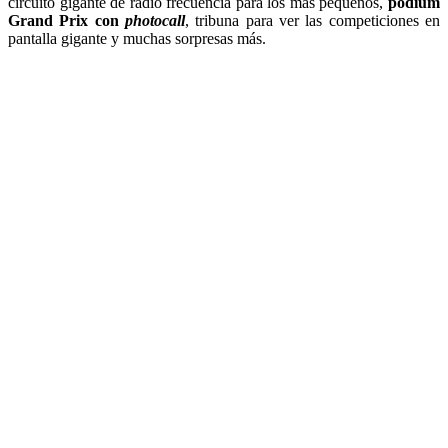
circuito gigante de radio frecuencia para los más pequeños,
pódium
Grand Prix con
photocall
, tribuna para ver las competiciones en
pantalla gigante y muchas sorpresas más.