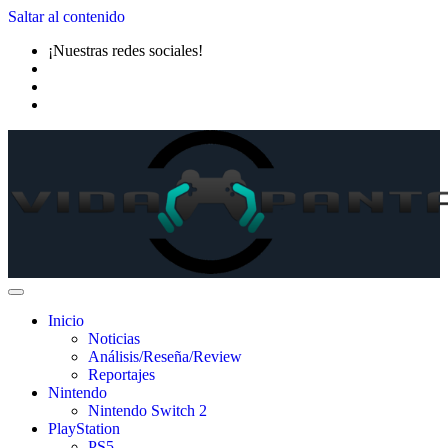
Saltar al contenido
¡Nuestras redes sociales!
Inicio
Noticias
Análisis/Reseña/Review
Reportajes
Nintendo
Nintendo Switch 2
PlayStation
PS5