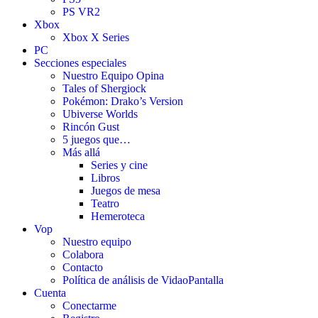
PS VR2
Xbox
Xbox X Series
PC
Secciones especiales
Nuestro Equipo Opina
Tales of Shergiock
Pokémon: Drako’s Version
Ubiverse Worlds
Rincón Gust
5 juegos que…
Más allá
Series y cine
Libros
Juegos de mesa
Teatro
Hemeroteca
Vop
Nuestro equipo
Colabora
Contacto
Política de análisis de VidaoPantalla
Cuenta
Conectarme