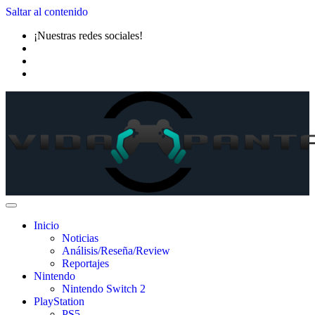
Saltar al contenido
¡Nuestras redes sociales!
Inicio
Noticias
Análisis/Reseña/Review
Reportajes
Nintendo
Nintendo Switch 2
PlayStation
PS5