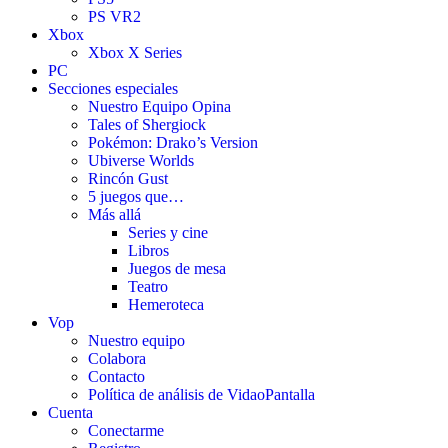
PS VR2
Xbox
Xbox X Series
PC
Secciones especiales
Nuestro Equipo Opina
Tales of Shergiock
Pokémon: Drako’s Version
Ubiverse Worlds
Rincón Gust
5 juegos que…
Más allá
Series y cine
Libros
Juegos de mesa
Teatro
Hemeroteca
Vop
Nuestro equipo
Colabora
Contacto
Política de análisis de VidaoPantalla
Cuenta
Conectarme