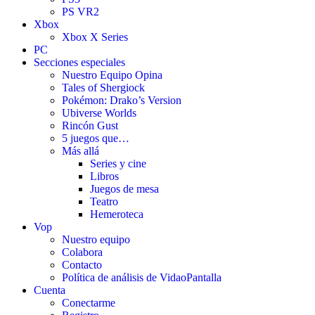
PS VR2
Xbox
Xbox X Series
PC
Secciones especiales
Nuestro Equipo Opina
Tales of Shergiock
Pokémon: Drako’s Version
Ubiverse Worlds
Rincón Gust
5 juegos que…
Más allá
Series y cine
Libros
Juegos de mesa
Teatro
Hemeroteca
Vop
Nuestro equipo
Colabora
Contacto
Política de análisis de VidaoPantalla
Cuenta
Conectarme