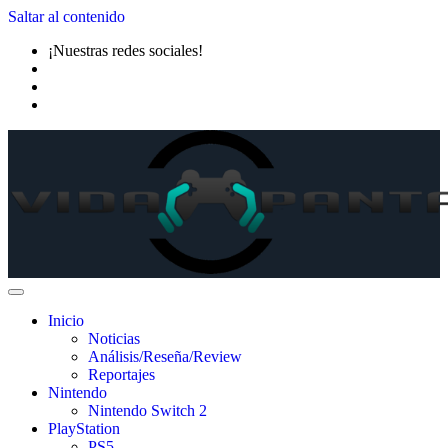
Saltar al contenido
¡Nuestras redes sociales!
Inicio
Noticias
Análisis/Reseña/Review
Reportajes
Nintendo
Nintendo Switch 2
PlayStation
PS5