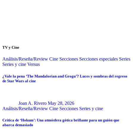
TV y Cine
Análisis/Reseña/Review
Cine
Secciones
Secciones especiales
Series
Series y cine
Versus
¿Vale la pena ‘The Mandalorian and Grogu’? Luces y sombras del regreso
de Star Wars al cine
Joan A. Rivero
May 28, 2026
Análisis/Reseña/Review
Cine
Secciones
Series y cine
Crítica de ‘Hokum’: Una atmósfera gótica brillante para un guión que
abarca demasiado