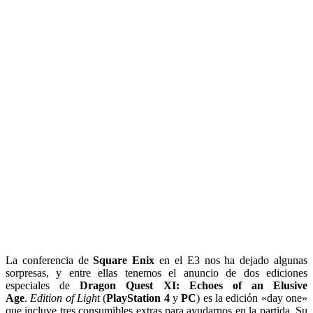
La conferencia de
Square Enix
en el E3 nos ha dejado algunas
sorpresas, y entre ellas tenemos el anuncio de dos ediciones
especiales de
Dragon Quest XI: Echoes of an Elusive
Age
.
Edition of Light
(
PlayStation 4
y
PC
) es la edición «day one»
que incluye tres consumibles extras para ayudarnos en la partida. Su