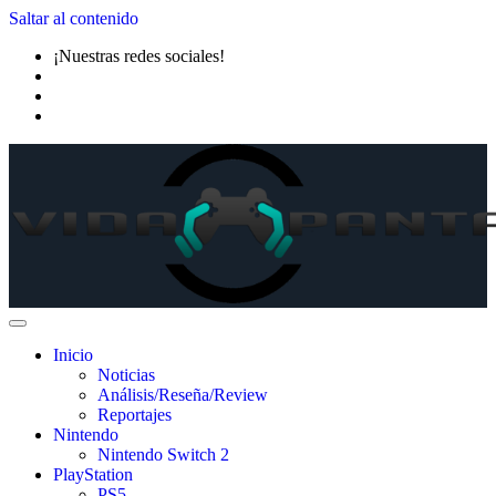
Saltar al contenido
¡Nuestras redes sociales!
Inicio
Noticias
Análisis/Reseña/Review
Reportajes
Nintendo
Nintendo Switch 2
PlayStation
PS5