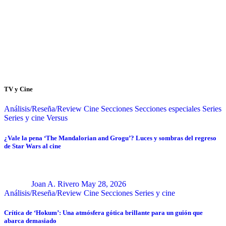
TV y Cine
Análisis/Reseña/Review
Cine
Secciones
Secciones especiales
Series
Series y cine
Versus
¿Vale la pena ‘The Mandalorian and Grogu’? Luces y sombras del regreso
de Star Wars al cine
Joan A. Rivero
May 28, 2026
Análisis/Reseña/Review
Cine
Secciones
Series y cine
Crítica de ‘Hokum’: Una atmósfera gótica brillante para un guión que
abarca demasiado