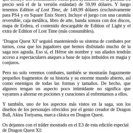
precio será el de la versión estándar) de 59,99 dólares. Y luego
tenemos
Edition of Lost Time, de
149,99 dólares (exclusivamente
para PS4 y en Square Enix Store). Incluye el juego con una caratula
reversible, caja metálica, libro de arte, banda sonora con dos discos,
mapa de Erdrea, el contenido descargable de Edition of Light y el
extra de Edition of Lost Time (más consumibles).
‘Dragon Quest XI’ seguirá manteniendo su sistema de combates por
turnos, cosa que los jugadores que hemos disfrutado mucho de la
saga nos agrada. Eso sí, el Héroe sin nombre y sus aliados tendrán
acceso a espectaculares ataques a base de tajos imbuidos en magia y
conjuros.
Pero no solo veremos combates, también se mostrarán fugazmente
pequeños fragmentos de su historia y su enorme mundo abierto, así
como enemigos de todas las formas y tamaños. De hecho, que
algunos tengan un aspecto poco intimidante no significa que
vayamos a ahorrar en pociones y curaciones al enfrentarnos a ellos.
Y también, uno de los aspectos más vistos en la saga, son los
diseños de los personajes ofrecidos por el genio creador de Dragon
Ball, Akira Toriyama, marca clásica en Dragon Quest.
Os dejamos con el tráiler mostrado en el E3 de esta edición especial
de Dragon Quest XI: