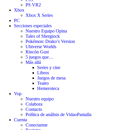
PS VR2
Xbox
Xbox X Series
PC
Secciones especiales
Nuestro Equipo Opina
Tales of Shergiock
Pokémon: Drako’s Version
Ubiverse Worlds
Rincón Gust
5 juegos que…
Más allá
Series y cine
Libros
Juegos de mesa
Teatro
Hemeroteca
Vop
Nuestro equipo
Colabora
Contacto
Política de análisis de VidaoPantalla
Cuenta
Conectarme