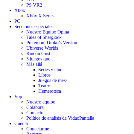
PS VR2
Xbox
Xbox X Series
PC
Secciones especiales
Nuestro Equipo Opina
Tales of Shergiock
Pokémon: Drako’s Version
Ubiverse Worlds
Rincón Gust
5 juegos que…
Más allá
Series y cine
Libros
Juegos de mesa
Teatro
Hemeroteca
Vop
Nuestro equipo
Colabora
Contacto
Política de análisis de VidaoPantalla
Cuenta
Conectarme