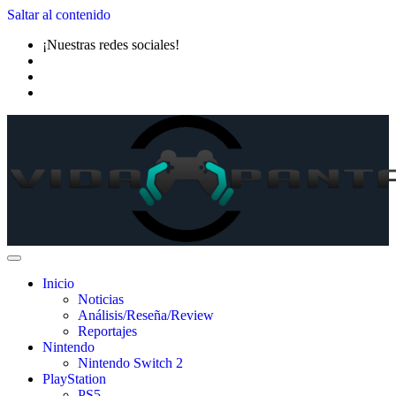
Saltar al contenido
¡Nuestras redes sociales!
Inicio
Noticias
Análisis/Reseña/Review
Reportajes
Nintendo
Nintendo Switch 2
PlayStation
PS5