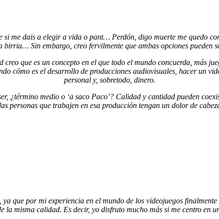
te si me dais a elegir a vida o pant… Perdón, digo muerte me quedo con
na birria… Sin embargo, creo fervilmente que ambas opciones pueden s
 creo que es un concepto en el que todo el mundo concuerda, más jue
endo cómo es el desarrollo de producciones audiovisuales, hacer un vi
personal y, sobretodo, dinero.
er, ¿término medio o ‘a saco Paco’? Calidad y cantidad pueden coexis
 las personas que trabajen en esa producción tengan un dolor de cabez
d, ya que por mi experiencia en el mundo de los videojuegos finalment
e la misma calidad. Es decir, yo disfruto mucho más si me centro en un 