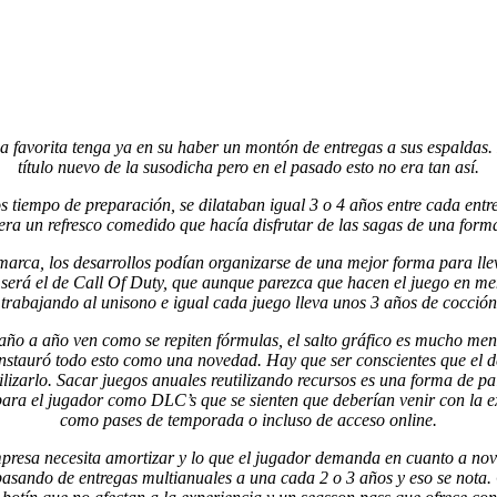
a favorita tenga ya en su haber un montón de entregas a sus espaldas.
título nuevo de la susodicha pero en el pasado esto no era tan así.
s tiempo de preparación, se dilataban igual 3 o 4 años entre cada entr
era un refresco comedido que hacía disfrutar de las sagas de una forma
arca, los desarrollos podían organizarse de una mejor forma para llev
 será el de Call Of Duty, que aunque parezca que hacen el juego en me
 trabajando al unisono e igual cada juego lleva unos 3 años de cocció
ño a año ven como se repiten fórmulas, el salto gráfico es mucho meno
stauró todo esto como una novedad. Hay que ser conscientes que el de
bilizarlo. Sacar juegos anuales reutilizando recursos es una forma de pa
 para el jugador como DLC’s que se sienten que deberían venir con la 
como pases de temporada o incluso de acceso online.
mpresa necesita amortizar y lo que el jugador demanda en cuanto a no
, pasando de entregas multianuales a una cada 2 o 3 años y eso se not