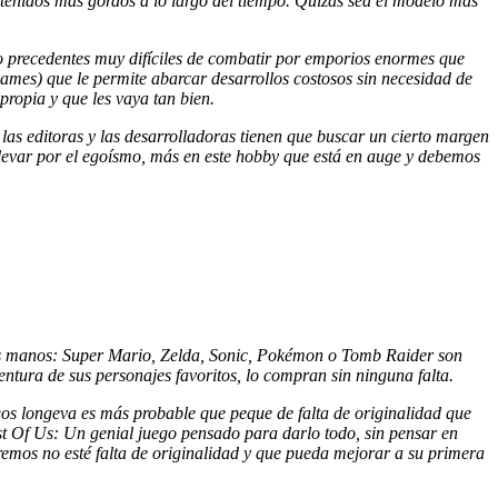
ontenidos más gordos a lo largo del tiempo. Quizás sea el modelo más
 precedentes muy difíciles de combatir por emporios enormes que
ames) que le permite abarcar desarrollos costosos sin necesidad de
propia y que les vaya tan bien.
 las editoras y las desarrolladoras tienen que buscar un cierto margen
llevar por el egoísmo, más en este hobby que está en auge y debemos
bas manos: Super Mario, Zelda, Sonic, Pokémon o Tomb Raider son
ntura de sus personajes favoritos, lo compran sin ninguna falta.
egos longeva es más probable que peque de falta de originalidad que
st Of Us: Un genial juego pensado para darlo todo, sin pensar en
emos no esté falta de originalidad y que pueda mejorar a su primera