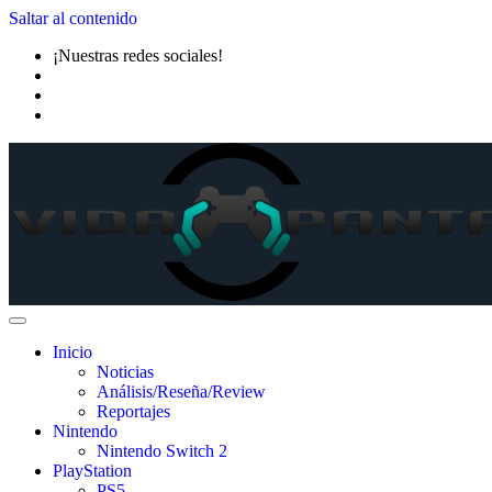
Saltar al contenido
¡Nuestras redes sociales!
Inicio
Noticias
Análisis/Reseña/Review
Reportajes
Nintendo
Nintendo Switch 2
PlayStation
PS5