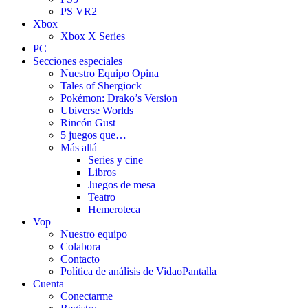
PS VR2
Xbox
Xbox X Series
PC
Secciones especiales
Nuestro Equipo Opina
Tales of Shergiock
Pokémon: Drako’s Version
Ubiverse Worlds
Rincón Gust
5 juegos que…
Más allá
Series y cine
Libros
Juegos de mesa
Teatro
Hemeroteca
Vop
Nuestro equipo
Colabora
Contacto
Política de análisis de VidaoPantalla
Cuenta
Conectarme