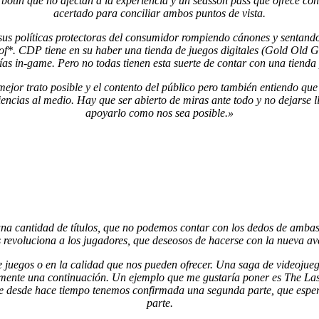
 botín que no afectan a la experiencia y un seasson pass que ofrece c
acertado para conciliar ambos puntos de vista.
us políticas protectoras del consumidor rompiendo cánones y sentando
cof*. CDP tiene en su haber una tienda de juegos digitales (Gold Old G
vías in-game. Pero no todas tienen esta suerte de contar con una tienda 
 mejor trato posible y el contento del público pero también entiendo que
iencias al medio. Hay que ser abierto de miras ante todo y no dejarse 
apoyarlo como nos sea posible.»
 una cantidad de títulos, que no podemos contar con los dedos de am
 revoluciona a los jugadores, que deseosos de hacerse con la nueva ave
 de juegos o en la calidad que nos pueden ofrecer. Una saga de videoju
 en mente una continuación. Un ejemplo que me gustaría poner es The La
e desde hace tiempo tenemos confirmada una segunda parte, que esper
parte.