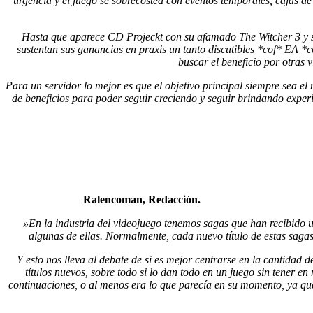
urgencia y el juego se sobrecostea con eventos temporales, cajas de
Hasta que aparece CD Projeckt con su afamado The Witcher 3 y s
sustentan sus ganancias en praxis un tanto discutibles *cof* EA *
buscar el beneficio por otras 
Para un servidor lo mejor es que el objetivo principal siempre sea el
de beneficios para poder seguir creciendo y seguir brindando exper
Ralencoman, Redacción.
»En la industria del videojuego tenemos sagas que han recibido
algunas de ellas. Normalmente, cada nuevo título de estas sagas
Y esto nos lleva al debate de si es mejor centrarse en la cantidad
títulos nuevos, sobre todo si lo dan todo en un juego sin tener
continuaciones, o al menos era lo que parecía en su momento, ya qu