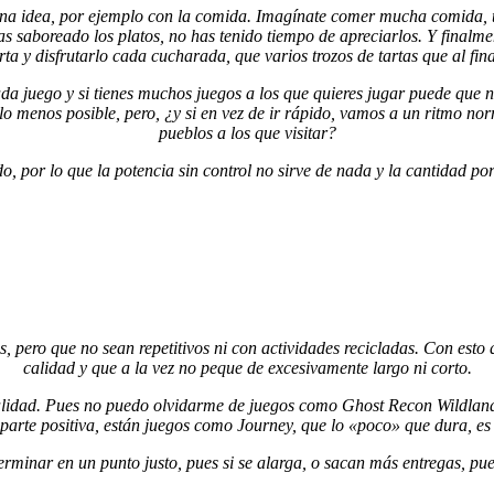
 idea, por ejemplo con la comida. Imagínate comer mucha comida, te 
as saboreado los platos, no has tenido tiempo de apreciarlos. Y finalm
ta y disfrutarlo cada cucharada, que varios trozos de tartas que al final
da juego y si tienes muchos juegos a los que quieres jugar puede que no
lo menos posible, pero, ¿y si en vez de ir rápido, vamos a un ritmo no
pueblos a los que visitar?
o, por lo que la potencia sin control no sirve de nada y la cantidad po
, pero que no sean repetitivos ni con actividades recicladas. Con esto
calidad y que a la vez no peque de excesivamente largo ni corto.
; calidad. Pues no puedo olvidarme de juegos como Ghost Recon Wildla
a parte positiva, están juegos como Journey, que lo «poco» que dura, e
rminar en un punto justo, pues si se alarga, o sacan más entregas, pue