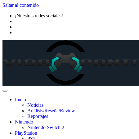
Saltar al contenido
¡Nuestras redes sociales!
Inicio
Noticias
Análisis/Reseña/Review
Reportajes
Nintendo
Nintendo Switch 2
PlayStation
PS5