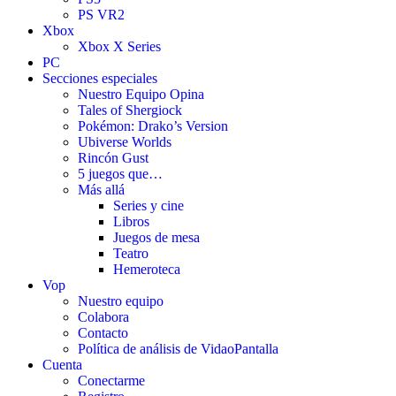
PS VR2
Xbox
Xbox X Series
PC
Secciones especiales
Nuestro Equipo Opina
Tales of Shergiock
Pokémon: Drako’s Version
Ubiverse Worlds
Rincón Gust
5 juegos que…
Más allá
Series y cine
Libros
Juegos de mesa
Teatro
Hemeroteca
Vop
Nuestro equipo
Colabora
Contacto
Política de análisis de VidaoPantalla
Cuenta
Conectarme