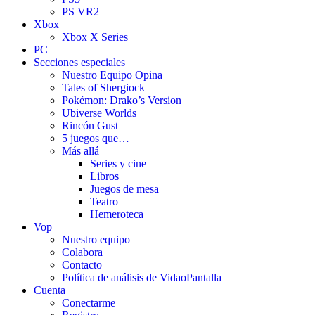
PS VR2
Xbox
Xbox X Series
PC
Secciones especiales
Nuestro Equipo Opina
Tales of Shergiock
Pokémon: Drako’s Version
Ubiverse Worlds
Rincón Gust
5 juegos que…
Más allá
Series y cine
Libros
Juegos de mesa
Teatro
Hemeroteca
Vop
Nuestro equipo
Colabora
Contacto
Política de análisis de VidaoPantalla
Cuenta
Conectarme