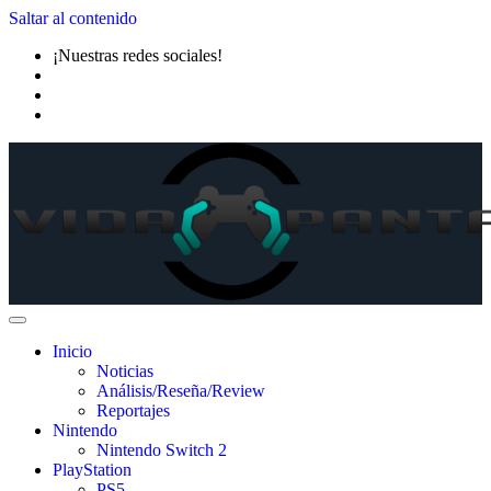
Saltar al contenido
¡Nuestras redes sociales!
Inicio
Noticias
Análisis/Reseña/Review
Reportajes
Nintendo
Nintendo Switch 2
PlayStation
PS5