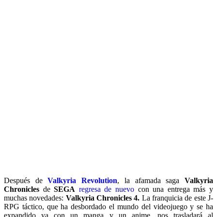
Después de
Valkyria Revolution
, la afamada saga
Valkyria
Chronicles
de
SEGA
regresa de nuevo
con una entrega más y
muchas novedades:
Valkyria Chronicles 4.
La franquicia de este J-
RPG táctico, que ha desbordado el mundo del videojuego y se ha
expandido ya con un manga y un anime, nos trasladará al