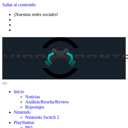
Saltar al contenido
¡Nuestras redes sociales!
Inicio
Noticias
Análisis/Reseña/Review
Reportajes
Nintendo
Nintendo Switch 2
PlayStation
PS5