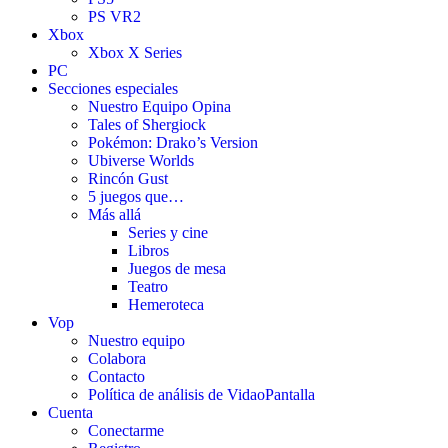
PS VR2
Xbox
Xbox X Series
PC
Secciones especiales
Nuestro Equipo Opina
Tales of Shergiock
Pokémon: Drako’s Version
Ubiverse Worlds
Rincón Gust
5 juegos que…
Más allá
Series y cine
Libros
Juegos de mesa
Teatro
Hemeroteca
Vop
Nuestro equipo
Colabora
Contacto
Política de análisis de VidaoPantalla
Cuenta
Conectarme