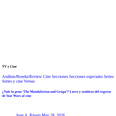
TV y Cine
Análisis/Reseña/Review
Cine
Secciones
Secciones especiales
Series
Series y cine
Versus
¿Vale la pena ‘The Mandalorian and Grogu’? Luces y sombras del regreso
de Star Wars al cine
Joan A. Rivero
May 28, 2026