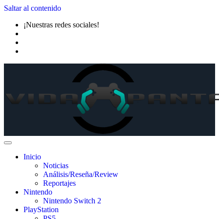
Saltar al contenido
¡Nuestras redes sociales!
Inicio
Noticias
Análisis/Reseña/Review
Reportajes
Nintendo
Nintendo Switch 2
PlayStation
PS5