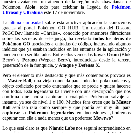
nuestro avatar con un atuendo de la región más «hawaiana» de
Pokémon,
Alola
; todo para celebrar la llegada de
Pokémon
Ultrasol y Ultraluna
este 17 de noviembre.
La
última curiosidad
sobre esta adictiva aplicación la conocemos
gracias al portal Pokémon GO HUB. Un usuario del Discord
PoGODev llamado «Chrales», conocido por anteriores filtraciones
sobre los secretos de este juego, ha revelado
todos los ítems de
Pokémon GO
asociados a entradas de código, incluyendo algunos
inéditos que ya estaban incluidos en las entrañas de la aplicación y
pueden o no ser liberados. Entre ellos vemos las
bayas Oram
(Bluk
Berry) y
Peragu
(Wepear Berry), introducidas desde la tercera
generación de la franquicia, y
Ataque
y
Defensa X.
Pero el elemento más destacado y que más comentarios provoca es
la
Master Ball
, una vieja conocida para todos los pokemaníacos y
objeto codiciado por todo entrenador que se precie y quiera hacerse
con todos. Esta legendaria ball viene con una descripción que nos
confirma que podrá capturar a cualquier Pokémon salvaje al
instante, ya sea de nivel 1 o 100. Muchos fans creen que la
Master
Ball
será tan rara como siempre y que podría ser muy útil para
capturar a Pokémon legendarios
en incursiones. ¿Podremos
capturar con ella a nada menos que un poderoso
Mewtwo
?
Lo que está claro es que
Niantic Labs
nos seguirá sorprendiendo en