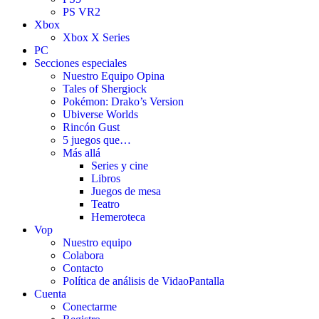
PS VR2
Xbox
Xbox X Series
PC
Secciones especiales
Nuestro Equipo Opina
Tales of Shergiock
Pokémon: Drako’s Version
Ubiverse Worlds
Rincón Gust
5 juegos que…
Más allá
Series y cine
Libros
Juegos de mesa
Teatro
Hemeroteca
Vop
Nuestro equipo
Colabora
Contacto
Política de análisis de VidaoPantalla
Cuenta
Conectarme