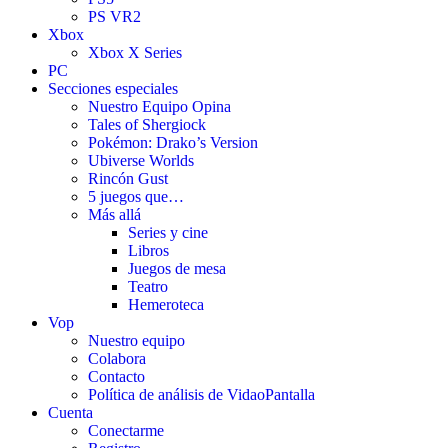
PS VR2
Xbox
Xbox X Series
PC
Secciones especiales
Nuestro Equipo Opina
Tales of Shergiock
Pokémon: Drako’s Version
Ubiverse Worlds
Rincón Gust
5 juegos que…
Más allá
Series y cine
Libros
Juegos de mesa
Teatro
Hemeroteca
Vop
Nuestro equipo
Colabora
Contacto
Política de análisis de VidaoPantalla
Cuenta
Conectarme