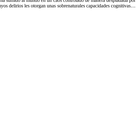
ue ha sumido al mundo en un caos controlado de manera despiadada por
uyos delirios les otorgan unas sobrenaturales capacidades cognitivas…