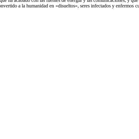
es que ha acabado con las fuentes de energía y las comunicaciones, y q
nvertido a la humanidad en «disueltos», seres infectados y enfermos c