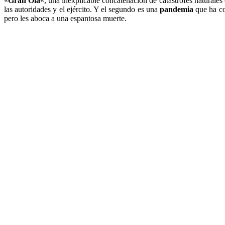
«
Gran Ola
«, una inexplicable concatenación de catástrofes natural
las autoridades y el ejército. Y el segundo es una
pandemia
que ha co
pero les aboca a una espantosa muerte.