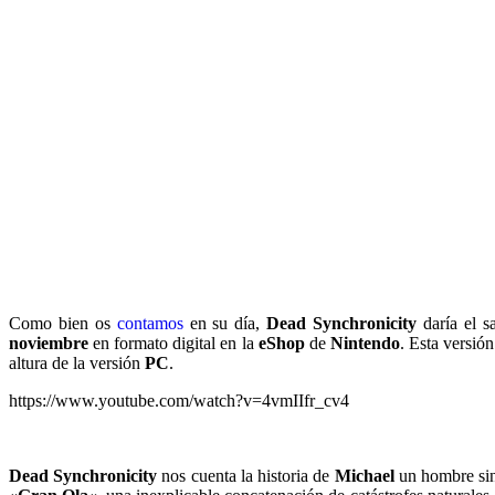
Como bien os
contamos
en su día,
Dead Synchronicity
daría el s
noviembre
en formato digital en la
eShop
de
Nintendo
. Esta versió
altura de la versión
PC
.
https://www.youtube.com/watch?v=4vmIIfr_cv4
Dead Synchronicity
nos cuenta la historia de
Michael
un hombre sin