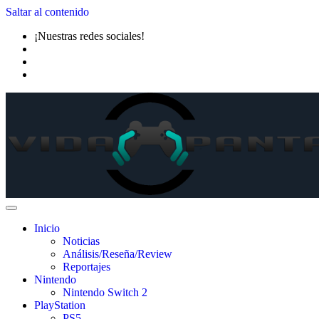
Saltar al contenido
¡Nuestras redes sociales!
Inicio
Noticias
Análisis/Reseña/Review
Reportajes
Nintendo
Nintendo Switch 2
PlayStation
PS5