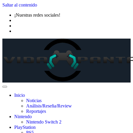
Saltar al contenido
¡Nuestras redes sociales!
Inicio
Noticias
Análisis/Reseña/Review
Reportajes
Nintendo
Nintendo Switch 2
PlayStation
PS5