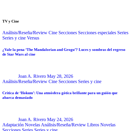
TV y Cine
Análisis/Reseña/Review
Cine
Secciones
Secciones especiales
Series
Series y cine
Versus
¿Vale la pena ‘The Mandalorian and Grogu’? Luces y sombras del regreso
de Star Wars al cine
Joan A. Rivero
May 28, 2026
Análisis/Reseña/Review
Cine
Secciones
Series y cine
Crítica de ‘Hokum’: Una atmósfera gótica brillante para un guión que
abarca demasiado
Joan A. Rivero
May 24, 2026
Adaptación Novelas
Análisis/Reseña/Review
Libros
Novelas
Secciones
Series
Series y cine