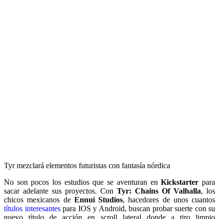
Tyr mezclará elementos futuristas con fantasía nórdica
No son pocos los estudios que se aventuran en
Kickstarter
para
sacar adelante sus proyectos. Con
Tyr: Chains Of Valhalla
, los
chicos mexicanos de
Ennui Studios
, hacedores de unos cuantos
títulos interesantes
para IOS y Android, buscan probar suerte con su
nuevo título de acción en scroll lateral donde a tiro limpio