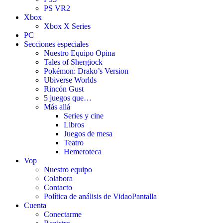
PS VR2
Xbox
Xbox X Series
PC
Secciones especiales
Nuestro Equipo Opina
Tales of Shergiock
Pokémon: Drako’s Version
Ubiverse Worlds
Rincón Gust
5 juegos que…
Más allá
Series y cine
Libros
Juegos de mesa
Teatro
Hemeroteca
Vop
Nuestro equipo
Colabora
Contacto
Política de análisis de VidaoPantalla
Cuenta
Conectarme