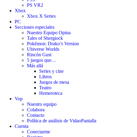
PS VR2
Xbox
Xbox X Series
PC
Secciones especiales
Nuestro Equipo Opina
Tales of Shergiock
Pokémon: Drako’s Version
Ubiverse Worlds
Rincón Gust
5 juegos que…
Más allá
Series y cine
Libros
Juegos de mesa
Teatro
Hemeroteca
Vop
Nuestro equipo
Colabora
Contacto
Política de análisis de VidaoPantalla
Cuenta
Conectarme