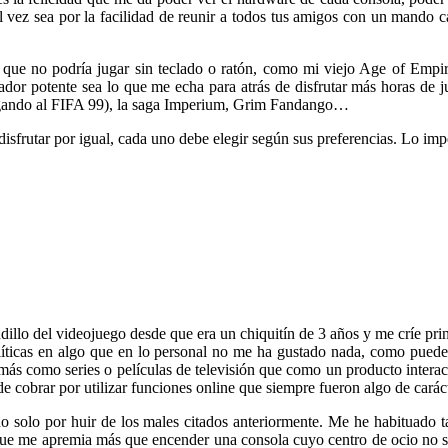
al vez sea por la facilidad de reunir a todos tus amigos con un mando c
os que no podría jugar sin teclado o ratón, como mi viejo Age of Emp
ador potente sea lo que me echa para atrás de disfrutar más horas de j
 jugando al FIFA 99), la saga Imperium, Grim Fandango…
sfrutar por igual, cada uno debe elegir según sus preferencias. Lo impo
dillo del videojuego desde que era un chiquitín de 3 años y me críe pri
líticas en algo que en lo personal no me ha gustado nada, como puede 
 más como series o películas de televisión que como un producto interac
e cobrar por utilizar funciones online que siempre fueron algo de caráct
no solo por huir de los males citados anteriormente. Me he habituado 
que me apremia más que encender una consola cuyo centro de ocio no se