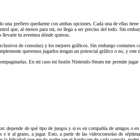
 una prefiero quedarme con ambas opciones. Cada una de ellas tiene su
ontrol que, al menos para mi, no llega a ser preciso del todo. Sin emba
s llevarte tu aventura dónde quieras.
xclusivos de consolas) y los mejores gráficos. Sin embargo contamos 
implemente queremos jugarlos tengan un potencial gráfico o no, y este t
 compaginarlas. En mi caso mi fusión Nintendo-Steam me permite jugar 
 depende de qué tipo de juegos y si es en compañía de amigos o en so
 e ir al grano, a jugar. Esto, a partir de las videoconsolas de séptim
es la felicidad que me da poder ver el hardware de cada consola, poder 