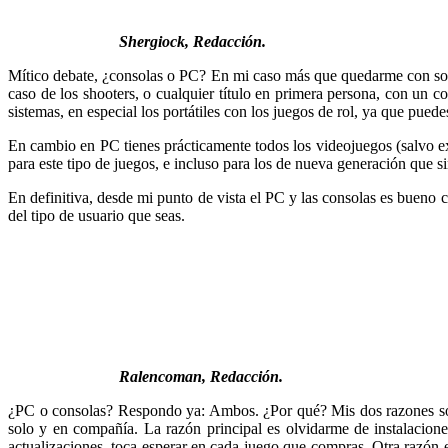
Shergiock, Redacción.
Mítico debate, ¿consolas o PC? En mi caso más que quedarme con solo
caso de los shooters, o cualquier título en primera persona, con un c
sistemas, en especial los portátiles con los juegos de rol, ya que puede
En cambio en PC tienes prácticamente todos los videojuegos (salvo e
para este tipo de juegos, e incluso para los de nueva generación que s
En definitiva, desde mi punto de vista el PC y las consolas es bueno
del tipo de usuario que seas.
Ralencoman, Redacción.
¿PC o consolas? Respondo ya: Ambos. ¿Por qué? Mis dos razones son:
solo y en compañía. La razón principal es olvidarme de instalaciones
actualizaciones, toca esperar en cada juego que compras. Otra razón 