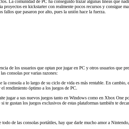
ectos. La comunidad de PC ha conseguido trazar algunas líneas que nadie
a proyectos en kickstarter con realmente pocos recursos y consigue mar
 fallos que pasaron por alto, pues la unión hace la fuerza.
ia de los usuarios que optan por jugar en PC y otros usuarios que prefi
las consolas por varias razones:
e la consola a lo largo de su ciclo de vida es más rentable. En
cambio,
e
 el rendimiento
óptimo
a los juegos de PC.
rmite jugar a sus nuevos juegos tanto en Windows como en Xbox
One
po
i te gustan los juegos exclusivos de estas plataformas también te decan
e todo
de las consolas
portátiles, hay que darle mucho amor a Nintendo