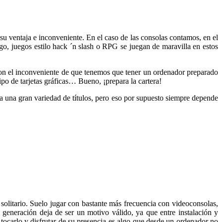
 ventaja e inconveniente. En el caso de las consolas contamos, en el
rgo, juegos estilo hack ´n slash o RPG se juegan de maravilla en estos
con el inconveniente de que tenemos que tener un ordenador preparado
ipo de tarjetas gráficas… Bueno, ¡prepara la cartera!
a una gran variedad de títulos, pero eso por supuesto siempre depende
litario. Suelo jugar con bastante más frecuencia con videoconsolas,
a generación deja de ser un motivo válido, ya que entre instalación y
tocarlo y disfrutar de su presencia es algo que desde un ordenador no