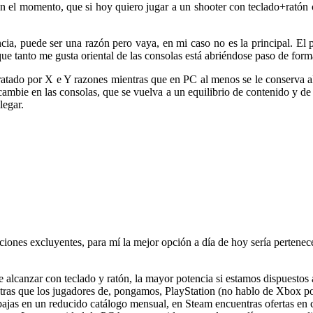
a en el momento, que si hoy quiero jugar a un shooter con teclado+rató
, puede ser una razón pero vaya, en mi caso no es la principal. El po
que tanto me gusta oriental de las consolas está abriéndose paso de fo
ratado por X e Y razones mientras que en PC al menos se le conserva 
a cambie en las consolas, que se vuelva a un equilibrio de contenido y d
legar.
iones excluyentes, para mí la mejor opción a día de hoy sería pertenecer 
de alcanzar con teclado y ratón, la mayor potencia si estamos dispuestos
as que los jugadores de, pongamos, PlayStation (no hablo de Xbox por
bajas en un reducido catálogo mensual, en Steam encuentras ofertas en 