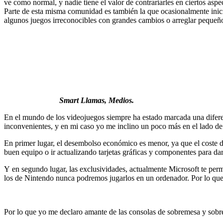
ve como normal, y nadie tiene el valor de contrariarles en ciertos asp
Parte de esta misma comunidad es también la que ocasionalmente inici
algunos juegos irreconocibles con grandes cambios o arreglar pequeños
Smart Llamas, Medios.
En el mundo de los videojuegos siempre ha estado marcada una diferenc
inconvenientes, y en mi caso yo me inclino un poco más en el lado de 
En primer
lugar,
el desembolso
económico
es menor, ya que el coste d
buen equipo o ir actualizando tarjetas
gráficas
y componentes para dar
Y
e
n segundo
lugar,
las exclusividades, actualmente Microsoft te pe
los de Nintendo nunca podremos jugarlos en un ordenador. Por lo que s
Por lo que yo me declaro amante de las consolas de sobremesa y
sobr