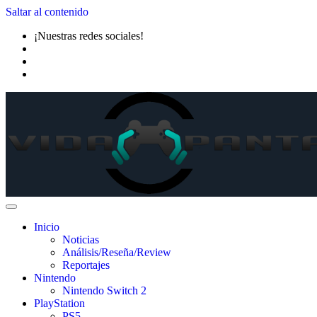
Saltar al contenido
¡Nuestras redes sociales!
Inicio
Noticias
Análisis/Reseña/Review
Reportajes
Nintendo
Nintendo Switch 2
PlayStation
PS5