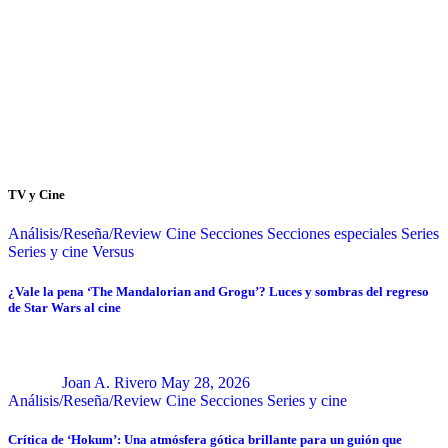
TV y Cine
Análisis/Reseña/Review
Cine
Secciones
Secciones especiales
Series
Series y cine
Versus
¿Vale la pena ‘The Mandalorian and Grogu’? Luces y sombras del regreso
de Star Wars al cine
Joan A. Rivero
May 28, 2026
Análisis/Reseña/Review
Cine
Secciones
Series y cine
Crítica de ‘Hokum’: Una atmósfera gótica brillante para un guión que