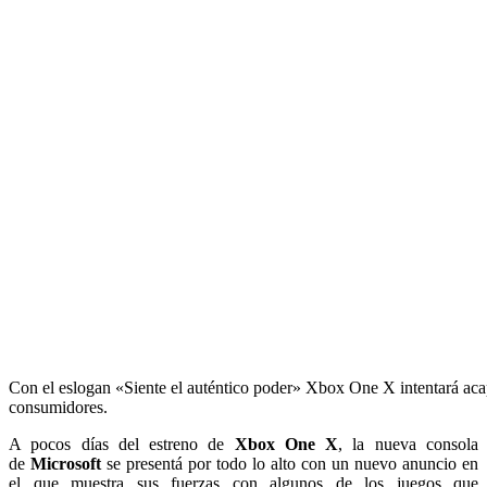
Con el eslogan «Siente el auténtico poder» Xbox One X intentará acap
consumidores.
A pocos días del estreno de
Xbox One X
, la nueva consola
de
Microsoft
se presentá por todo lo alto con un nuevo anuncio en
el que muestra sus fuerzas con algunos de los juegos que