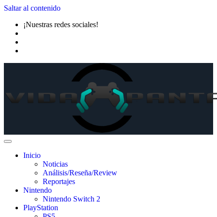
Saltar al contenido
¡Nuestras redes sociales!
Inicio
Noticias
Análisis/Reseña/Review
Reportajes
Nintendo
Nintendo Switch 2
PlayStation
PS5