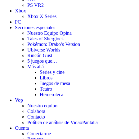
PS VR2
Xbox
Xbox X Series
PC
Secciones especiales
Nuestro Equipo Opina
Tales of Shergiock
Pokémon: Drako’s Version
Ubiverse Worlds
Rincón Gust
5 juegos que…
Más allá
Series y cine
Libros
Juegos de mesa
Teatro
Hemeroteca
Vop
Nuestro equipo
Colabora
Contacto
Política de análisis de VidaoPantalla
Cuenta
Conectarme