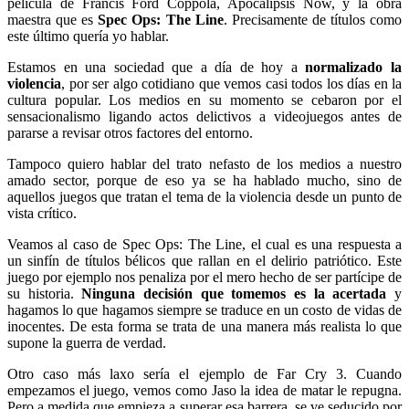
película de Francis Ford Coppola, Apocalipsis Now, y la obra
maestra que es
Spec Ops: The Line
. Precisamente de títulos como
este último quería yo hablar.
Estamos en una sociedad que a día de hoy a
normalizado la
violencia
, por ser algo cotidiano que vemos casi todos los días en la
cultura popular. Los medios en su momento se cebaron por el
sensacionalismo ligando actos delictivos a videojuegos antes de
pararse a revisar otros factores del entorno.
Tampoco quiero hablar del trato nefasto de los medios a nuestro
amado sector, porque de eso ya se ha hablado mucho, sino de
aquellos juegos que tratan el tema de la violencia desde un punto de
vista crítico.
Veamos al caso de Spec Ops: The Line, el cual es una respuesta a
un sinfín de títulos bélicos que rallan en el delirio patriótico. Este
juego por ejemplo nos penaliza por el mero hecho de ser partícipe de
su historia.
Ninguna decisión que tomemos es la acertada
y
hagamos lo que hagamos siempre se traduce en un costo de vidas de
inocentes. De esta forma se trata de una manera más realista lo que
supone la guerra de verdad.
Otro caso más laxo sería el ejemplo de Far Cry 3. Cuando
empezamos el juego, vemos como Jaso la idea de matar le repugna.
Pero a medida que empieza a superar esa barrera, se ve seducido por