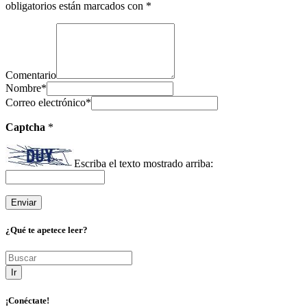
obligatorios están marcados con
*
Comentario
Nombre
*
Correo electrónico
*
Captcha
*
Escriba el texto mostrado arriba:
¿Qué te apetece leer?
Ir
¡Conéctate!