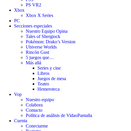
PS VR2
Xbox
Xbox X Series
PC
Secciones especiales
Nuestro Equipo Opina
Tales of Shergiock
Pokémon: Drako’s Version
Ubiverse Worlds
Rincón Gust
5 juegos que…
Más allá
Series y cine
Libros
Juegos de mesa
Teatro
Hemeroteca
Vop
Nuestro equipo
Colabora
Contacto
Política de análisis de VidaoPantalla
Cuenta
Conectarme