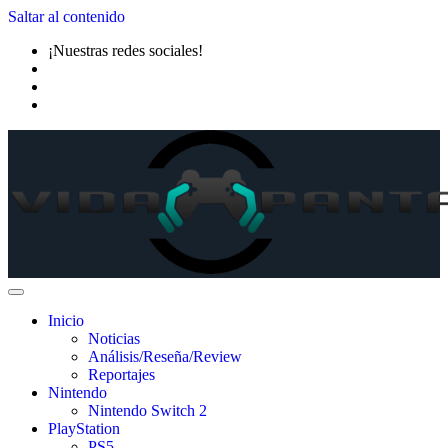
Saltar al contenido
¡Nuestras redes sociales!
Inicio
Noticias
Análisis/Reseña/Review
Reportajes
Nintendo
Nintendo Switch 2
PlayStation
PS5