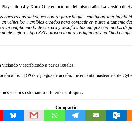
n Playstation 4 y Xbox One en octubre del mismo año. La versión de S
carreras parachoques contra parachoques combinan una jugabilidad i
en vehículos increíbles creados para competir en pistas altamente deta
 en un amplio modo de carrera y desafía a tus amigos con modos de jue
tema de mejoras tipo RPG proporciona a los jugadores multitud de opci
viciando y escribiendo a partes iguales.
ión a los J-RPGs y juegos de acción, me encanta mastear rol de Cyberp
ics y series estudiando diferentes enfoques.
Compartir