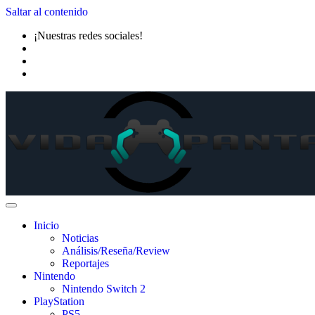
Saltar al contenido
¡Nuestras redes sociales!
Inicio
Noticias
Análisis/Reseña/Review
Reportajes
Nintendo
Nintendo Switch 2
PlayStation
PS5