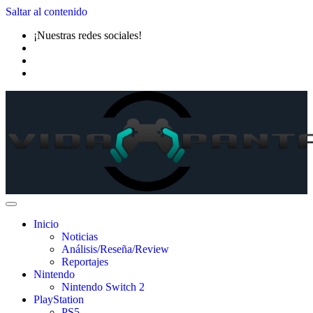
Saltar al contenido
¡Nuestras redes sociales!
Inicio
Noticias
Análisis/Reseña/Review
Reportajes
Nintendo
Nintendo Switch 2
PlayStation
PS5