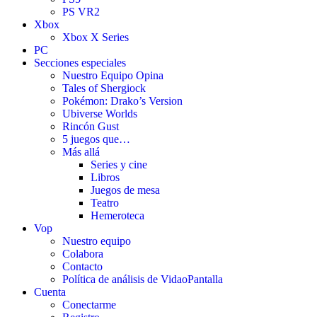
PS VR2
Xbox
Xbox X Series
PC
Secciones especiales
Nuestro Equipo Opina
Tales of Shergiock
Pokémon: Drako’s Version
Ubiverse Worlds
Rincón Gust
5 juegos que…
Más allá
Series y cine
Libros
Juegos de mesa
Teatro
Hemeroteca
Vop
Nuestro equipo
Colabora
Contacto
Política de análisis de VidaoPantalla
Cuenta
Conectarme