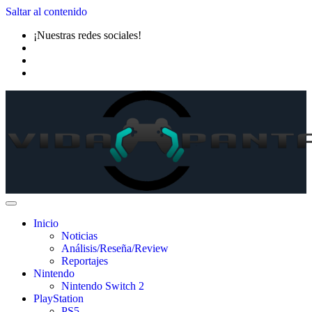
Saltar al contenido
¡Nuestras redes sociales!
Inicio
Noticias
Análisis/Reseña/Review
Reportajes
Nintendo
Nintendo Switch 2
PlayStation
PS5