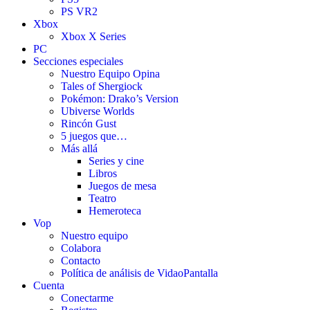
PS VR2
Xbox
Xbox X Series
PC
Secciones especiales
Nuestro Equipo Opina
Tales of Shergiock
Pokémon: Drako’s Version
Ubiverse Worlds
Rincón Gust
5 juegos que…
Más allá
Series y cine
Libros
Juegos de mesa
Teatro
Hemeroteca
Vop
Nuestro equipo
Colabora
Contacto
Política de análisis de VidaoPantalla
Cuenta
Conectarme