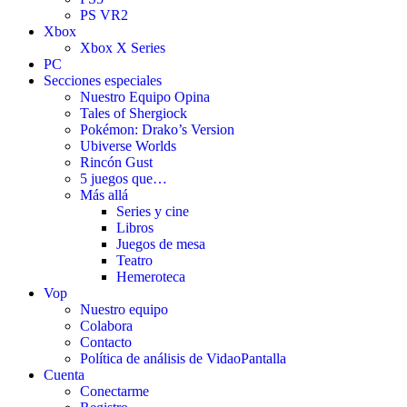
PS VR2
Xbox
Xbox X Series
PC
Secciones especiales
Nuestro Equipo Opina
Tales of Shergiock
Pokémon: Drako’s Version
Ubiverse Worlds
Rincón Gust
5 juegos que…
Más allá
Series y cine
Libros
Juegos de mesa
Teatro
Hemeroteca
Vop
Nuestro equipo
Colabora
Contacto
Política de análisis de VidaoPantalla
Cuenta
Conectarme