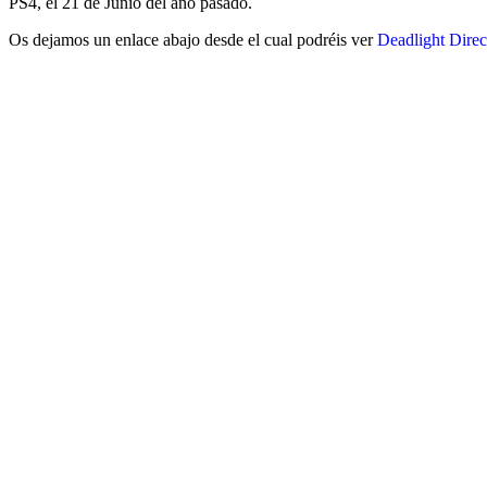
PS4, el 21 de Junio del año pasado.
Os dejamos un enlace abajo desde el cual podréis ver
Deadlight Direc