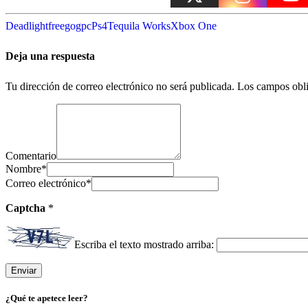
Deadlight
free
gog
pc
Ps4
Tequila Works
Xbox One
Deja una respuesta
Tu dirección de correo electrónico no será publicada.
Los campos obli
Comentario
Nombre
*
Correo electrónico
*
Captcha
*
Escriba el texto mostrado arriba:
¿Qué te apetece leer?