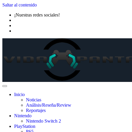
Saltar al contenido
¡Nuestras redes sociales!
Inicio
Noticias
Análisis/Reseña/Review
Reportajes
Nintendo
Nintendo Switch 2
PlayStation
PS5