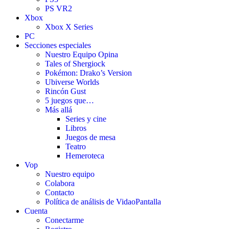
PS VR2
Xbox
Xbox X Series
PC
Secciones especiales
Nuestro Equipo Opina
Tales of Shergiock
Pokémon: Drako’s Version
Ubiverse Worlds
Rincón Gust
5 juegos que…
Más allá
Series y cine
Libros
Juegos de mesa
Teatro
Hemeroteca
Vop
Nuestro equipo
Colabora
Contacto
Política de análisis de VidaoPantalla
Cuenta
Conectarme