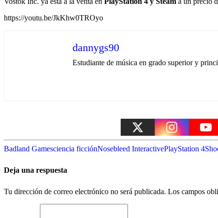
Vostok Inc. ya está a la venta en
PlayStation 4 y Steam
a un precio 
https://youtu.be/JkKhw0TROyo
dannygs90
Estudiante de música en grado superior y princ
Badland Games
ciencia ficción
Nosebleed Interactive
PlayStation 4
Sho
Deja una respuesta
Tu dirección de correo electrónico no será publicada.
Los campos obli