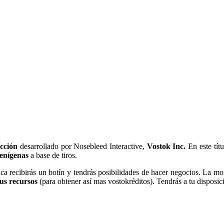
icción
desarrollado por Nosebleed Interactive,
Vostok Inc.
En este títu
ienígenas
a base de tiros.
 recibirás un botín y tendrás posibilidades de hacer negocios. La mon
sus recursos
(para obtener así mas vostokréditos). Tendrás a tu disposi