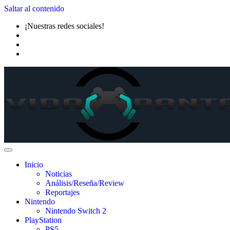
Saltar al contenido
¡Nuestras redes sociales!
Inicio
Noticias
Análisis/Reseña/Review
Reportajes
Nintendo
Nintendo Switch 2
PlayStation
PS5