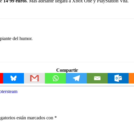
de
14’99 euros
. Más adelante llegará a Xbox One y PlayStation Vita.
ipiante del humor.
Compartir
oter
steam
gatorios están marcados con
*