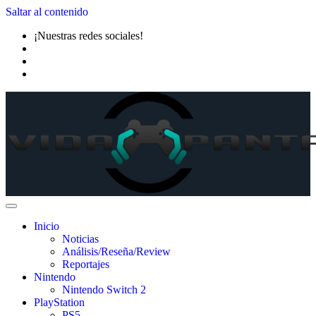
Saltar al contenido
¡Nuestras redes sociales!
Inicio
Noticias
Análisis/Reseña/Review
Reportajes
Nintendo
Nintendo Switch 2
PlayStation
PS5