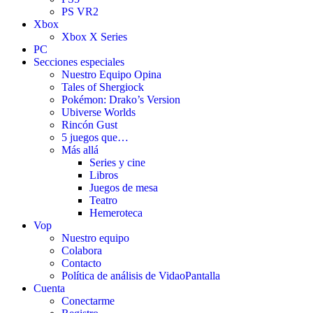
PS VR2
Xbox
Xbox X Series
PC
Secciones especiales
Nuestro Equipo Opina
Tales of Shergiock
Pokémon: Drako’s Version
Ubiverse Worlds
Rincón Gust
5 juegos que…
Más allá
Series y cine
Libros
Juegos de mesa
Teatro
Hemeroteca
Vop
Nuestro equipo
Colabora
Contacto
Política de análisis de VidaoPantalla
Cuenta
Conectarme