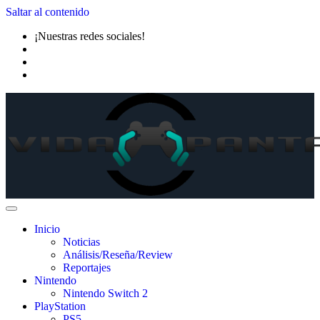
Saltar al contenido
¡Nuestras redes sociales!
Inicio
Noticias
Análisis/Reseña/Review
Reportajes
Nintendo
Nintendo Switch 2
PlayStation
PS5