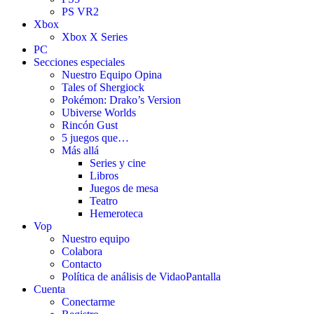
PS VR2
Xbox
Xbox X Series
PC
Secciones especiales
Nuestro Equipo Opina
Tales of Shergiock
Pokémon: Drako’s Version
Ubiverse Worlds
Rincón Gust
5 juegos que…
Más allá
Series y cine
Libros
Juegos de mesa
Teatro
Hemeroteca
Vop
Nuestro equipo
Colabora
Contacto
Política de análisis de VidaoPantalla
Cuenta
Conectarme