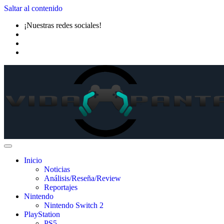
Saltar al contenido
¡Nuestras redes sociales!
Inicio
Noticias
Análisis/Reseña/Review
Reportajes
Nintendo
Nintendo Switch 2
PlayStation
PS5