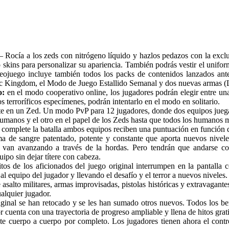
 Rocía a los zeds con nitrógeno líquido y hazlos pedazos con la excl
 skins para personalizar su apariencia. También podrás vestir el uni
deojuego incluye también todos los packs de contenidos lanzados ant
 Kingdom, el Modo de Juego Estallido Semanal y dos nuevas armas (La
o:
en el modo cooperativo online, los jugadores podrán elegir entre una
s terroríficos especímenes, podrán intentarlo en el modo en solitario.
e en un Zed. Un modo PvP para 12 jugadores, donde dos equipos juegan
umanos y el otro en el papel de los Zeds hasta que todos los humanos mu
complete la batalla ambos equipos reciben una puntuación en función de 
 de sangre patentado, potente y constante que aporta nuevos niveles 
 van avanzando a través de la hordas. Pero tendrán que andarse co
ipo sin dejar títere con cabeza.
s de los aficionados del juego original interrumpen en la pantalla co
 al equipo del jugador y llevando el desafío y el terror a nuevos niveles.
salto militares, armas improvisadas, pistolas históricas y extravagantes
alquier jugador.
iginal se han retocado y se les han sumado otros nuevos. Todos los be
r cuenta con una trayectoria de progreso ampliable y llena de hitos grati
te cuerpo a cuerpo por completo. Los jugadores tienen ahora el contro