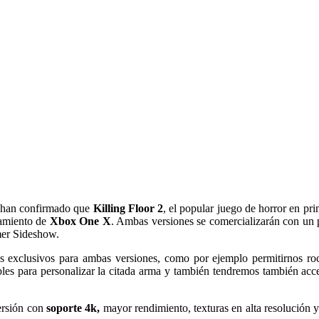
 han confirmado que
Killing Floor 2
, el popular juego de horror en pr
zamiento de
Xbox One X
. Ambas versiones se comercializarán con un 
er Sideshow.
s exclusivos para ambas versiones, como por ejemplo permitirnos roc
les para personalizar la citada arma y también tendremos también acce
ersión con
soporte 4k,
mayor rendimiento, texturas en alta resolución