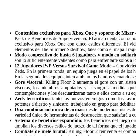
Contenidos exclusivos para Xbox One y soporte de Mixer
–
Pack de Beneficios de Supervivencia. El arma cuenta con ocho
exclusivo para Xbox One con cinco estilos diferentes. El vi
elementos de The Summer Sideshow, tales como el mapa Tragic
Modo cooperativo de hasta 6 jugadores y modo en solitari
son lo suficientemente valientes como para enfrentarte solos a lo
12 Jugadores PvP Versus Survival Game Mode
– Conviértet
Zeds. En la primera ronda, un equipo juega en el papel de los h
En la segunda los equipos intercambian los bandos y cuando se 
Gore visceral:
Killing Floor 2 aumenta el gore con un sistema
vísceras, los miembros amputados y la sangre a medida que
contemplaciones y los descuartizarán tanto a ellos como a su equ
Zeds terroríficos:
tanto los nuevos enemigos como los favorito
potentes a diestro y siniestro, trabajando en grupo para debilitar
Una combinación única de armas:
desde modernos fusiles de a
variedad única de herramientas de destrucción que satisfará a cu
Sistema de beneficios expandido:
los beneficios del juego or
amplían los diversos estilos de juego, de tal forma que el jugado
Combate de melé brutal:
Killing Floor 2 reinventa el comba