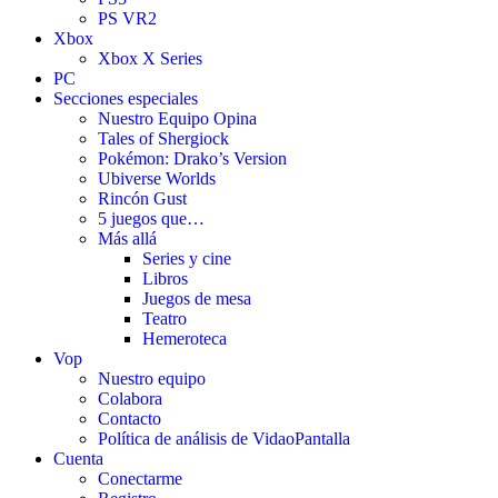
PS VR2
Xbox
Xbox X Series
PC
Secciones especiales
Nuestro Equipo Opina
Tales of Shergiock
Pokémon: Drako’s Version
Ubiverse Worlds
Rincón Gust
5 juegos que…
Más allá
Series y cine
Libros
Juegos de mesa
Teatro
Hemeroteca
Vop
Nuestro equipo
Colabora
Contacto
Política de análisis de VidaoPantalla
Cuenta
Conectarme