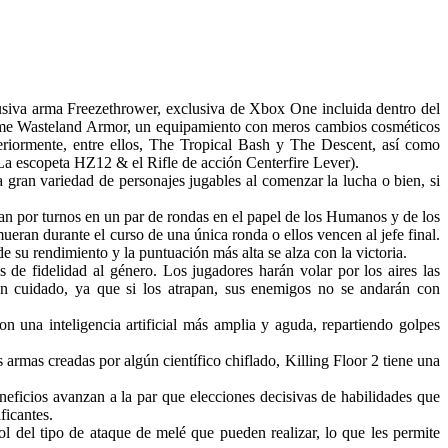
usiva arma Freezethrower, exclusiva de Xbox One incluida dentro del
forme Wasteland Armor, un equipamiento con meros cambios cosméticos
eriormente, entre ellos, The Tropical Bash y The Descent, así como
 escopeta HZ12 & el Rifle de acción Centerfire Lever).
 gran variedad de personajes jugables al comenzar la lucha o bien, si
 por turnos en un par de rondas en el papel de los Humanos y de los
eran durante el curso de una única ronda o ellos vencen al jefe final.
su rendimiento y la puntuación más alta se alza con la victoria.
de fidelidad al género. Los jugadores harán volar por los aires las
n cuidado, ya que si los atrapan, sus enemigos no se andarán con
n una inteligencia artificial más amplia y aguda, repartiendo golpes
 armas creadas por algún científico chiflado, Killing Floor 2 tiene una
neficios avanzan a la par que elecciones decisivas de habilidades que
ficantes.
l del tipo de ataque de melé que pueden realizar, lo que les permite