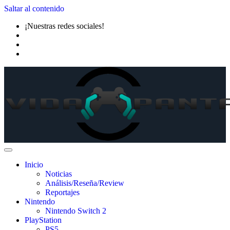
Saltar al contenido
¡Nuestras redes sociales!
Inicio
Noticias
Análisis/Reseña/Review
Reportajes
Nintendo
Nintendo Switch 2
PlayStation
PS5