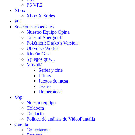
PS VR2
Xbox
Xbox X Series
PC
Secciones especiales
Nuestro Equipo Opina
Tales of Shergiock
Pokémon: Drako’s Version
Ubiverse Worlds
Rincón Gust
5 juegos que…
Más allá
Series y cine
Libros
Juegos de mesa
Teatro
Hemeroteca
Vop
Nuestro equipo
Colabora
Contacto
Política de análisis de VidaoPantalla
Cuenta
Conectarme